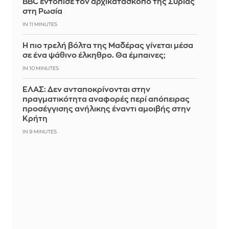
BBC εντόπισε τον αρχικατάσκοπο της Συρίας
στη Ρωσία
IN 11 MINUTES
Η πιο τρελή βόλτα της Μαδέρας γίνεται μέσα
σε ένα ψάθινο έλκηθρο. Θα έμπαινες;
IN 10 MINUTES
ΕΛΑΣ: Δεν ανταποκρίνονται στην
πραγματικότητα αναφορές περί απόπειρας
προσέγγισης ανήλικης έναντι αμοιβής στην
Κρήτη
IN 9 MINUTES