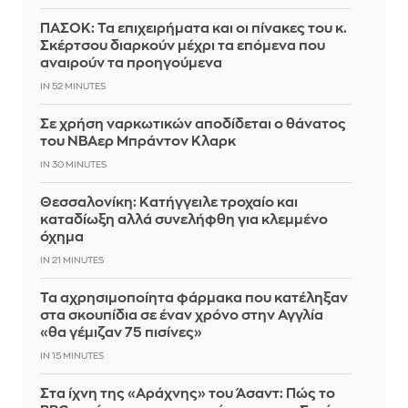
ΠΑΣΟΚ: Τα επιχειρήματα και οι πίνακες του κ.
Σκέρτσου διαρκούν μέχρι τα επόμενα που
αναιρούν τα προηγούμενα
IN 52 MINUTES
Σε χρήση ναρκωτικών αποδίδεται ο θάνατος
του ΝΒΑερ Μπράντον Κλαρκ
IN 30 MINUTES
Θεσσαλονίκη: Κατήγγειλε τροχαίο και
καταδίωξη αλλά συνελήφθη για κλεμμένο
όχημα
IN 21 MINUTES
Τα αχρησιμοποίητα φάρμακα που κατέληξαν
στα σκουπίδια σε έναν χρόνο στην Αγγλία
«θα γέμιζαν 75 πισίνες»
IN 15 MINUTES
Στα ίχνη της «Αράχνης» του Άσαντ: Πώς το