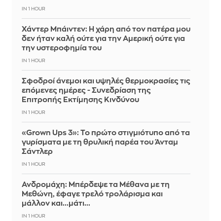
IN 1 HOUR
Χάντερ Μπάιντεν: Η χάρη από τον πατέρα μου
δεν ήταν καλή ούτε για την Αμερική ούτε για
την υστεροφημία του
IN 1 HOUR
Σφοδροί άνεμοι και υψηλές θερμοκρασίες τις
επόμενες ημέρες - Συνεδρίαση της
Επιτροπής Εκτίμησης Κινδύνου
IN 1 HOUR
«Grown Ups 3»: Το πρώτο στιγμιότυπο από τα
γυρίσματα με τη θρυλική παρέα του Άνταμ
Σάντλερ
IN 1 HOUR
Ανδρομάχη: Μπέρδεψε τα Μέθανα με τη
Μεθώνη, έφαγε τρελό τρολάρισμα και
μάλλον και...μάτι...
IN 1 HOUR