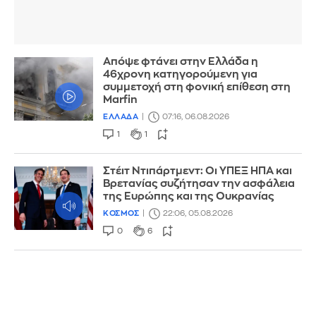
Απόψε φτάνει στην Ελλάδα η
46χρονη κατηγορούμενη για
συμμετοχή στη φονική επίθεση στη
Marfin
ΕΛΛΑΔΑ
07:16, 06.08.2026
1
1
Στέιτ Ντιπάρτμεντ: Οι ΥΠΕΞ ΗΠΑ και
Βρετανίας συζήτησαν την ασφάλεια
της Ευρώπης και της Ουκρανίας
ΚΟΣΜΟΣ
22:06, 05.08.2026
0
6