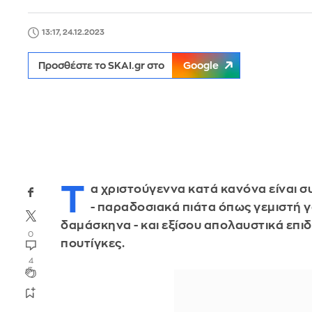
13:17, 24.12.2023
Προσθέστε το SKAI.gr στο
Google
Τ
α χριστούγεννα κατά κανόνα είναι 
- παραδοσιακά πιάτα όπως γεμιστή γ
δαμάσκηνα - και εξίσου απολαυστικά επι
0
πουτίγκες.
4