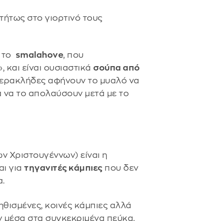
τήτως στο γιορτινό τους
 το
smalahove
, που
 και είναι ουσιαστικά
σούπα από
ο μερακλήδες αφήνουν το μυαλό να
α να το απολαύσουν μετά με το
ν Χριστουγέννων) είναι η
αι για
τηγανιτές κάμπιες
που δεν
α.
υνηθισμένες, κοινές κάμπιες αλλά
ν μέσα στα συγκεκριμένα πεύκα.