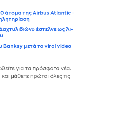
0 άτομα της Airbus Atlantic -
δηλητηρίαση
Δαχτυλιδιών» έστελνε ως Άι-
ου
 Banksy μετά το viral video
θείτε για τα πρόσφατα νέα.
s
και μάθετε πρώτοι όλες τις