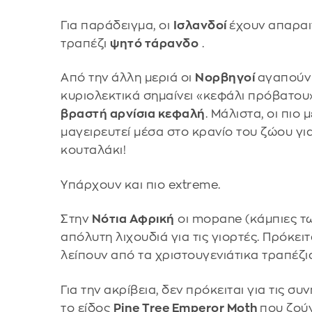
Για παράδειγμα, οι
Ισλανδοί
έχουν απαραι
τραπέζι
ψητό τάρανδο
.
Από την άλλη μεριά οι
Νορβηγοί
αγαπούν
κυριολεκτικά σημαίνει «κεφάλι πρόβατου»,
βραστή αρνίσια κεφαλή
. Μάλιστα, οι πι
μαγειρευτεί μέσα στο κρανίο του ζώου γι
κουταλάκι!
Υπάρχουν και πιο extreme.
Στην
Νότια Αφρική
οι mopane (κάμπιες τω
απόλυτη λιχουδιά για τις γιορτές. Πρόκειτ
λείπουν από τα χριστουγενιάτικα τραπέζι
Για την ακρίβεια, δεν πρόκειται για τις σ
το είδος
Pine Tree Emperor Moth
που ζού