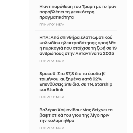
Η αντιπαράθεση του Τραμπ με το Ιράν
παραβλέπει τη γενικότερη
πραγματικότητα
ΠΡΙΝ ΑΠΌ 1 ΜΈΡΑ
ΗΠΑ: Από σπινθήρα ελαττωματικού
καλωδίου ηλεκτροδότησης προήλθε
η πυρκαγιά που στοίχισε τη ζωή σε 19
ανθρώπους στην Αλταντίνα το 2025
ΠΡΙΝ ΑΠΌ 1 ΜΈΡΑ
SpaceX: Στα $7,8 δισ τα έσοδα β'
τριμήνου, αυξημένα κατά 92% -
Επενδύσεις $18 δισ. σε ΤΝ, Starship
και Starlink
ΠΡΙΝ ΑΠΌ 1 ΜΈΡΑ
Βαλέρια Χοψονίδου: Μας δείχνει τα
βαφτιστικά του γιου της λίγο πριν
την κολυμπήθρα
ΠΡΙΝ ΑΠΌ 1 ΜΈΡΑ