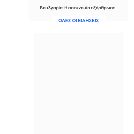
Βουλγαρία: Η αστυνομία εξάρθρωσε
εργαστήριο φαιντανύλης που
προμήθευε όλη τη χώρα
ΟΛΕΣ ΟΙ ΕΙΔΗΣΕΙΣ
ΠΡΙΝ ΑΠΌ 1 ΜΈΡΑ
Χατζίδου- Παύλου: Η μέρα τους στον
Αχέροντα είχε rafting, zip line,
νεράϊδες και...σαύρες
ΠΡΙΝ ΑΠΌ 1 ΜΈΡΑ
Champions League: Το έκανε...
ντέρμπι ο Ολυμπιακός, 0-0 με τη
Ναϊμέγκεν στο Καραϊσκάκη
ΠΡΙΝ ΑΠΌ 1 ΜΈΡΑ
Σύγκρουση ελικοπτέρων στην Ψάθα:
Παράσταση προς Υποστήριξη της
Κατηγορίας θα δηλώσει η μητέρα και
η αδελφή του Έλληνα χειριστή
ΠΡΙΝ ΑΠΌ 1 ΜΈΡΑ