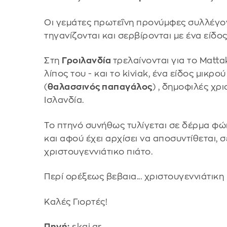
Οι γεμάτες πρωτεΐνη προνύμφες συλλέγοντ
τηγανίζονται και σερβίρονται με ένα είδο
Στη
Γροιλανδία
τρελαίνονται για το Matta
λίπος του - και το kiviak, ένα είδος μικρο
(
θαλασσινός παπαγάλος
) , δημοφιλές χρ
Ισλανδία.
Το πτηνό συνήθως τυλίγεται σε δέρμα φώκ
και αφού έχει αρχίσει να αποσυντίθεται, 
χριστουγεννιάτικο πιάτο.
Περί ορέξεως βεβαια... χριστουγεννιάτικ
Καλές Γιορτές!
Πηγή:
skai.gr