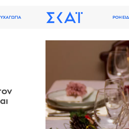
ΥΧΑΓΩΓΙΑ
ΡΟΗ ΕΙ
τον
αι