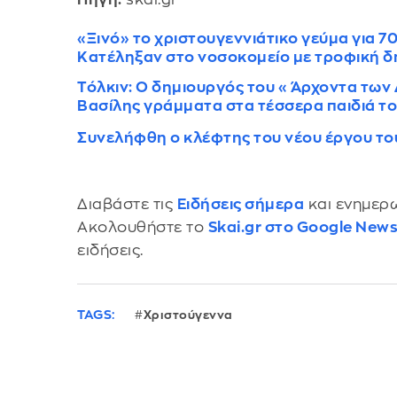
«Ξινό» το χριστουγεννιάτικο γεύμα για 70
Κατέληξαν στο νοσοκομείο με τροφική 
Τόλκιν: Ο δημιουργός του « Άρχοντα των 
Βασίλης γράμματα στα τέσσερα παιδιά τ
Συνελήφθη ο κλέφτης του νέου έργου του
Διαβάστε τις
Ειδήσεις σήμερα
και ενημερω
Ακολουθήστε το
Skai.gr στο Google New
ειδήσεις.
TAGS:
Χριστούγεννα