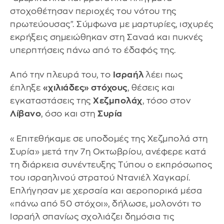
στοχοθέτησαν περιοχές του νότου της
πρωτεύουσας". Σύμφωνα με μαρτυρίες, ισχυρές
εκρήξεις σημειώθηκαν στη Σαναά και πυκνές
υπερπτήσεις πάνω από το έδαφός της.
Από την πλευρά του, το
Ισραήλ
λέει πως
έπληξε
«χιλιάδες» στόχους
, θέσεις και
εγκαταστάσεις της
Χεζμπολάχ
, τόσο στον
Λίβανο
, όσο και στη
Συρία
«Επιτεθήκαμε σε υποδομές της Χεζμπολά στη
Συρία» μετά την 7η Οκτωβρίου, ανέφερε κατά
τη διάρκεια συνέντευξης Τύπου ο εκπρόσωπος
του ισραηλινού στρατού Ντανιέλ Χαγκαρί.
Επλήγησαν με χερσαία και αεροπορικά μέσα
«πάνω από 50 στόχοι», δήλωσε, μολονότι το
Ισραήλ σπανίως σχολιάζει δημόσια τις