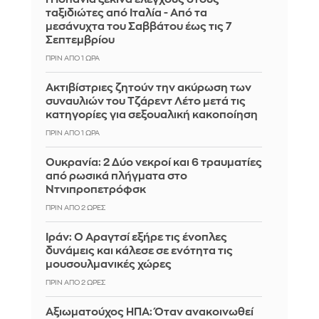
ταξιδιώτες από Ιταλία - Από τα
μεσάνυχτα του Σαββάτου έως τις 7
Σεπτεμβρίου
ΠΡΙΝ ΑΠΌ 1 ΏΡΑ
Ακτιβίστριες ζητούν την ακύρωση των
συναυλιών του Τζάρεντ Λέτο μετά τις
κατηγορίες για σεξουαλική κακοποίηση
ΠΡΙΝ ΑΠΌ 1 ΏΡΑ
Ουκρανία: 2 Δύο νεκροί και 6 τραυματίες
από ρωσικά πλήγματα στο
Ντνιπροπετρόφσκ
ΠΡΙΝ ΑΠΌ 2 ΏΡΕΣ
Ιράν: Ο Αραγτσί εξήρε τις ένοπλες
δυνάμεις και κάλεσε σε ενότητα τις
μουσουλμανικές χώρες
ΠΡΙΝ ΑΠΌ 2 ΏΡΕΣ
Αξιωματούχος ΗΠΑ: Όταν ανακοινωθεί