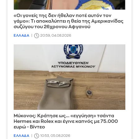
«Οι γονείς της δεν ήθελαν ποτέ αυτόν τον
γάμο»: Τι αποκαλύπτει η θεία της Αμερικανίδας
συζύγου του 26χρονου Αφγανού
ΕΛΛΑΔΑ
20:59, 04.08.2026
Μύκονος: Κράτησε ως... «εγγύηση» τσάντα
Hermes και Rolex και έγινε καπνός με 75.000
ευρώ - Βίντεο
ΕΛΛΑΔΑ
10:53, 05.08.2026