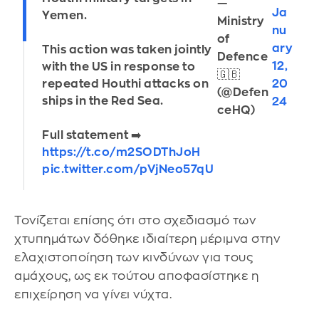
—
Ja
Yemen.
Ministry
nu
of
ary
This action was taken jointly
Defence
12,
with the US in response to
🇬🇧
repeated Houthi attacks on
20
(@Defen
ships in the Red Sea.
24
ceHQ)
Full statement ➡️
https://t.co/m2SODThJoH
pic.twitter.com/pVjNeo57qU
Τονίζεται επίσης ότι στο σχεδιασμό των
χτυπημάτων δόθηκε ιδιαίτερη μέριμνα στην
ελαχιστοποίηση των κινδύνων για τους
αμάχους, ως εκ τούτου αποφασίστηκε η
επιχείρηση να γίνει νύχτα.