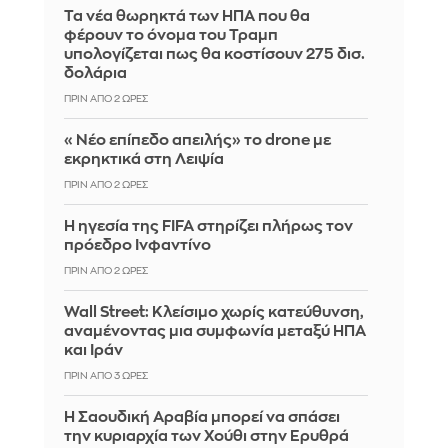
Τα νέα θωρηκτά των ΗΠΑ που θα
φέρουν το όνομα του Τραμπ
υπολογίζεται πως θα κοστίσουν 275 δισ.
δολάρια
ΠΡΙΝ ΑΠΌ 2 ΏΡΕΣ
«Νέο επίπεδο απειλής» το drone με
εκρηκτικά στη Λειψία
ΠΡΙΝ ΑΠΌ 2 ΏΡΕΣ
Η ηγεσία της FIFA στηρίζει πλήρως τον
πρόεδρο Ινφαντίνο
ΠΡΙΝ ΑΠΌ 2 ΏΡΕΣ
Wall Street: Κλείσιμο χωρίς κατεύθυνση,
αναμένοντας μια συμφωνία μεταξύ ΗΠΑ
και Ιράν
ΠΡΙΝ ΑΠΌ 3 ΏΡΕΣ
Η Σαουδική Αραβία μπορεί να σπάσει
την κυριαρχία των Χούθι στην Ερυθρά