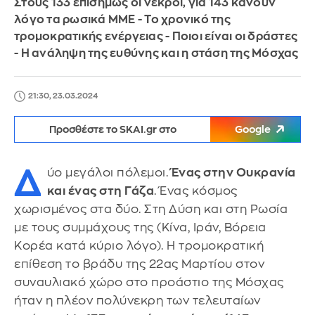
Στους 133 επισήμως οι νεκροί, για 143 κάνουν
λόγο τα ρωσικά ΜΜΕ - Το χρονικό της
τρομοκρατικής ενέργειας - Ποιοι είναι οι δράστες
- Η ανάληψη της ευθύνης και η στάση της Μόσχας
21:30, 23.03.2024
Προσθέστε το SKAI.gr στο
Google
Δ
ύο μεγάλοι πόλεμοι.
Ένας στην Ουκρανία
και ένας στη Γάζα
. Ένας κόσμος
χωρισμένος στα δύο. Στη Δύση και στη Ρωσία
με τους συμμάχους της (Κίνα, Ιράν, Βόρεια
Κορέα κατά κύριο λόγο). Η τρομοκρατική
επίθεση το βράδυ της 22ας Μαρτίου στον
συναυλιακό χώρο στο προάστιο της Μόσχας
ήταν η πλέον πολύνεκρη των τελευταίων