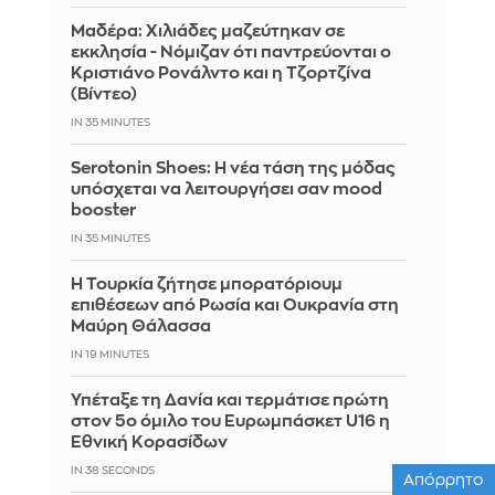
Μαδέρα: Χιλιάδες μαζεύτηκαν σε
εκκλησία - Νόμιζαν ότι παντρεύονται ο
Κριστιάνο Ρονάλντο και η Τζορτζίνα
(Βίντεο)
IN 35 MINUTES
Serotonin Shoes: Η νέα τάση της μόδας
υπόσχεται να λειτουργήσει σαν mood
booster
IN 35 MINUTES
Η Τουρκία ζήτησε μπορατόριουμ
επιθέσεων από Ρωσία και Ουκρανία στη
Μαύρη Θάλασσα
IN 19 MINUTES
Υπέταξε τη Δανία και τερμάτισε πρώτη
στον 5ο όμιλο του Ευρωμπάσκετ U16 η
Εθνική Κορασίδων
IN 37 SECONDS
Απόρρητο