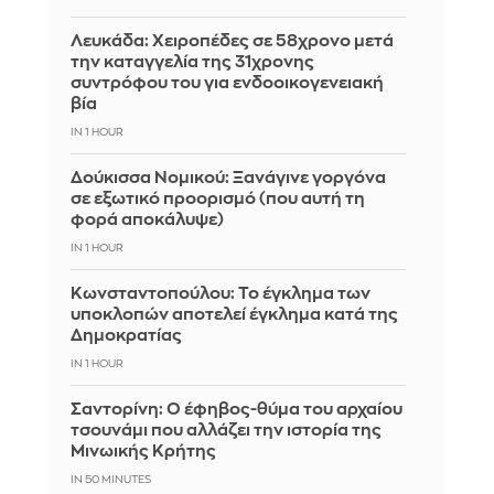
Λευκάδα: Χειροπέδες σε 58χρονο μετά
την καταγγελία της 31χρονης
συντρόφου του για ενδοοικογενειακή
βία
IN 1 HOUR
Δούκισσα Νομικού: Ξανάγινε γοργόνα
σε εξωτικό προορισμό (που αυτή τη
φορά αποκάλυψε)
IN 1 HOUR
Κωνσταντοπούλου: Το έγκλημα των
υποκλοπών αποτελεί έγκλημα κατά της
Δημοκρατίας
IN 1 HOUR
Σαντορίνη: Ο έφηβος-θύμα του αρχαίου
τσουνάμι που αλλάζει την ιστορία της
Μινωικής Κρήτης
IN 50 MINUTES