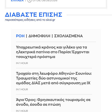
ΕΛΛΑΔΑ
07:08, 08.08.2026
ΔΙΑΒΑΣΤΕ ΕΠΙΣΗΣ
περισσότερες ειδήσεις από το skai.gr
ΡΟΗ
ΔΗΜΟΦΙΛΗ
ΣΧΟΛΙΑΣΜΕΝΑ
Υποχρεωτικά κράνος και γιλέκο για τα
ηλεκτρικά πατίνια στο Παρίσι: Έρχονται
τσουχτερά πρόστιμα
IN 1 HOUR
Τροχαίο στη λεωφόρο Αθηνών-Σουνίου:
Τραυματίες δύο αστυνομικοί της
ομάδας ΔΙΑΣ μετά από σύγκρουση με ΙΧ
IN 1 HOUR
Άγιο Όρος: Θρησκευτικός τουρισμός σε
άνοδο, έσοδα σε πτώση
IN 1 HOUR