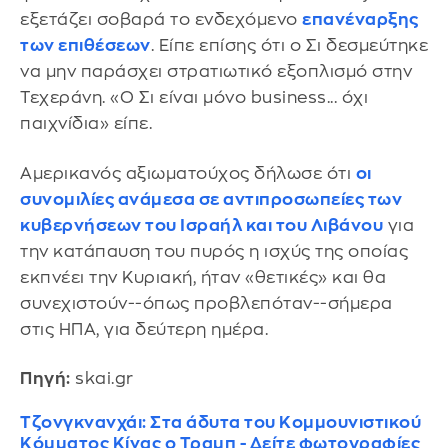
εξετάζει σοβαρά το ενδεχόμενο
επανέναρξης
των επιθέσεων
. Είπε επίσης ότι ο Σι δεσμεύτηκε
να μην παράσχει στρατιωτικό εξοπλισμό στην
Τεχεράνη. «Ο Σι είναι μόνο business... όχι
παιχνίδια» είπε.
Αμερικανός αξιωματούχος δήλωσε ότι
οι
συνομιλίες ανάμεσα σε αντιπροσωπείες των
κυβερνήσεων του Ισραήλ και του Λιβάνου
για
την κατάπαυση του πυρός η ισχύς της οποίας
εκπνέει την Κυριακή, ήταν «θετικές» και θα
συνεχιστούν--όπως προβλεπόταν--σήμερα
στις ΗΠΑ, για δεύτερη ημέρα.
Πηγή:
skai.gr
Τζονγκνανχάι: Στα άδυτα του Κομμουνιστικού
Κόμματος Κίνας ο Τραμπ - Δείτε φωτογραφίες