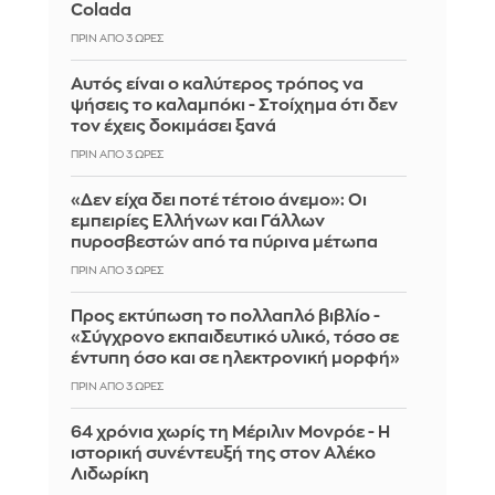
Colada
ΠΡΙΝ ΑΠΌ 3 ΏΡΕΣ
Αυτός είναι ο καλύτερος τρόπος να
ψήσεις το καλαμπόκι - Στοίχημα ότι δεν
τον έχεις δοκιμάσει ξανά
ΠΡΙΝ ΑΠΌ 3 ΏΡΕΣ
«Δεν είχα δει ποτέ τέτοιο άνεμο»: Οι
εμπειρίες Ελλήνων και Γάλλων
πυροσβεστών από τα πύρινα μέτωπα
ΠΡΙΝ ΑΠΌ 3 ΏΡΕΣ
Προς εκτύπωση το πολλαπλό βιβλίο -
«Σύγχρονο εκπαιδευτικό υλικό, τόσο σε
έντυπη όσο και σε ηλεκτρονική μορφή»
ΠΡΙΝ ΑΠΌ 3 ΏΡΕΣ
64 χρόνια χωρίς τη Μέριλιν Μονρόε - Η
ιστορική συνέντευξή της στον Αλέκο
Λιδωρίκη