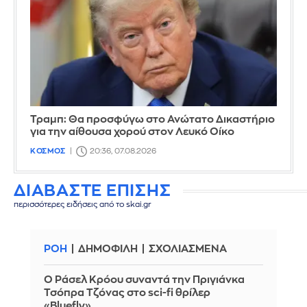
Τραμπ: Θα προσφύγω στο Ανώτατο Δικαστήριο
για την αίθουσα χορού στον Λευκό Οίκο
ΚΟΣΜΟΣ
20:36, 07.08.2026
ΔΙΑΒΑΣΤΕ ΕΠΙΣΗΣ
περισσότερες ειδήσεις από το skai.gr
ΡΟΗ
ΔΗΜΟΦΙΛΗ
ΣΧΟΛΙΑΣΜΕΝΑ
Ο Ράσελ Κρόου συναντά την Πριγιάνκα
Τσόπρα Τζόνας στο sci-fi θρίλερ
«Bluefly»