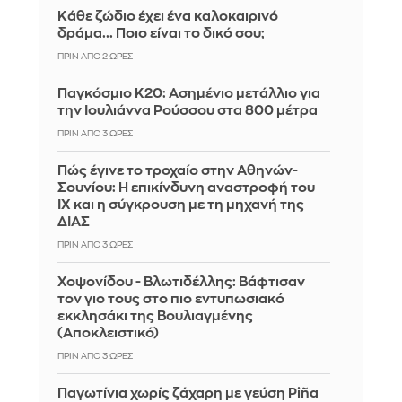
Κάθε ζώδιο έχει ένα καλοκαιρινό
δράμα... Ποιο είναι το δικό σου;
ΠΡΙΝ ΑΠΌ 2 ΏΡΕΣ
Παγκόσμιο Κ20: Ασημένιο μετάλλιο για
την Ιουλιάννα Ρούσσου στα 800 μέτρα
ΠΡΙΝ ΑΠΌ 3 ΏΡΕΣ
Πώς έγινε το τροχαίο στην Αθηνών-
Σουνίου: Η επικίνδυνη αναστροφή του
ΙΧ και η σύγκρουση με τη μηχανή της
ΔΙΑΣ
ΠΡΙΝ ΑΠΌ 3 ΏΡΕΣ
Χοψονίδου - Βλωτιδέλλης: Βάφτισαν
τον γιο τους στο πιο εντυπωσιακό
εκκλησάκι της Βουλιαγμένης
(Αποκλειστικό)
ΠΡΙΝ ΑΠΌ 3 ΏΡΕΣ
Παγωτίνια χωρίς ζάχαρη με γεύση Piña