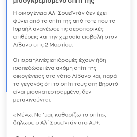
μισογκρεμισμένο σπίτι της
Η οικογένεια Αλί Σουεϊντάν δεν έχει
φύγει από το σπίτι της από τότε που το
Ισραήλ ανανέωσε τις αεροπορικές
επιθέσεις και την χερσαία εισβολή στον
Λίβανο στις 2 Μαρτίου.
Οι ισραηλινές επιδρομές έχουν ήδη
ισοπεδώσει ένα ακόμη σπίτι της
οικογένειας στο νότιο Λίβανο και, παρά
το γεγονός ότι το σπίτι τους στη Βηρυτό
είναι μισοκατεστραμμένο, δεν
μετακινούνται.
«Μένω. Να 'μαι, καθαρίζω το σπίτι»,
δήλωσε ο Αλί Σουεϊντάν στο AJ+.