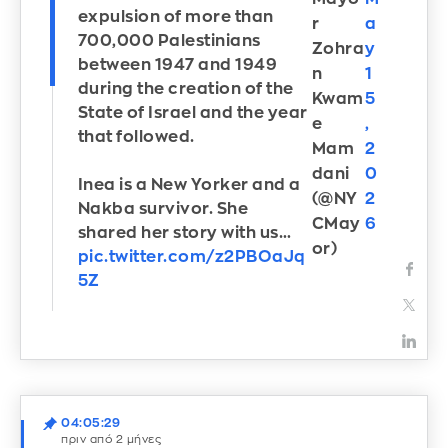
expulsion of more than
r
a
700,000 Palestinians
Zohra
y
between 1947 and 1949
n
1
during the creation of the
Kwam
5
State of Israel and the year
e
,
that followed.
Mam
2
dani
0
Inea is a New Yorker and a
(@NY
2
Nakba survivor. She
CMay
6
shared her story with us…
or)
pic.twitter.com/z2PBOaJq
5Z
04:05:29
πριν από 2 μήνες