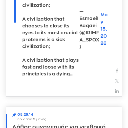
civilization;
—
Ma
Esmaeil
A civilization that
y
Baqaei
chooses to close its
15,
(@IRIMF
eyes to its most crucial
20
problems is a sick
A_SPOX
26
civilization;
)
A civilization that plays
fast and loose with its
principles is a dying…
05:26:14
πριν από 2 μήνες
Λάθος συναγερμός για «εχθρικά