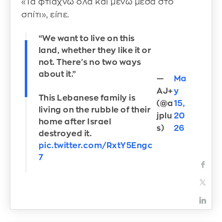
«Τα φτιάχνω όλα και μένω μέσα στο
σπίτι», είπε.
“We want to live on this
land, whether they like it or
not. There's no two ways
about it.”
—
Ma
AJ+
y
This Lebanese family is
(@a
15,
living on the rubble of their
jplu
20
home after Israel
s)
26
destroyed it.
pic.twitter.com/RxtY5Engc
7