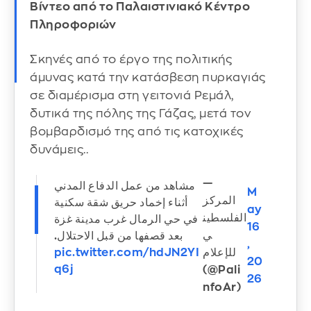
Βίντεο από το Παλαιστινιακό Κέντρο
Πληροφοριών
Σκηνές από το έργο της πολιτικής
άμυνας κατά την κατάσβεση πυρκαγιάς
σε διαμέρισμα στη γειτονιά Ρεμάλ,
δυτικά της πόλης της Γάζας, μετά τον
βομβαρδισμό της από τις κατοχικές
δυνάμεις..
—
مشاهد من عمل الدفاع المدني
M
المركز
أثناء إخماد حريق شقة سكنية
ay
الفلسطين
في حي الرمال غرب مدينة غزة
16
ي
بعد قصفها من قبل الاحتلال.
,
للإعلام
pic.twitter.com/hdJN2YI
20
q6j
(@Pali
26
nfoAr)