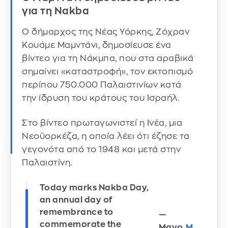
για τη Nakba
Ο δήμαρχος της Νέας Υόρκης, Ζόχραν
Κουάμε Μαμντάνι, δημοσίευσε ένα
βίντεο για τη Νάκμπα, που στα αραβικά
σημαίνει «καταστροφή», τον εκτοπισμό
περίπου 750.000 Παλαιστινίων κατά
την ίδρυση του κράτους του Ισραήλ.
Στο βίντεο πρωταγωνιστεί η Ινέα, μια
Νεοϋορκέζα, η οποία λέει ότι έζησε τα
γεγονότα από το 1948 και μετά στην
Παλαιστίνη.
Today marks Nakba Day,
an annual day of
remembrance to
—
commemorate the
Mayo
M