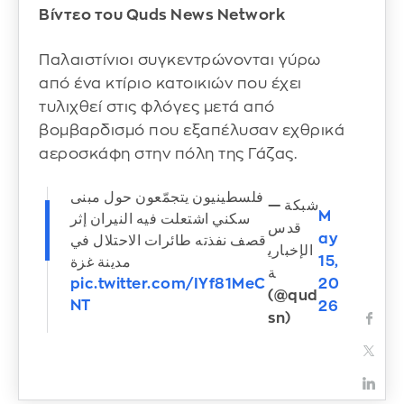
Βίντεο του Quds News Network
Παλαιστίνιοι συγκεντρώνονται γύρω
από ένα κτίριο κατοικιών που έχει
τυλιχθεί στις φλόγες μετά από
βομβαρδισμό που εξαπέλυσαν εχθρικά
αεροσκάφη στην πόλη της Γάζας.
فلسطينيون يتجمّعون حول مبنى
— شبكة
M
سكني اشتعلت فيه النيران إثر
قدس
ay
قصف نفذته طائرات الاحتلال في
الإخباري
15,
مدينة غزة
ة
20
pic.twitter.com/IYf81MeC
(@qud
NT
26
sn)