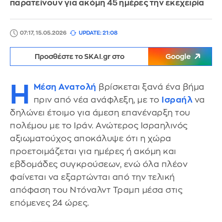
παρατείνουν για ακόμη 45 ημέρες την εκεχειρία
07:17, 15.05.2026
UPDATE: 21:08
Προσθέστε το SKAI.gr στο
Google
Η
Μέση Ανατολή
βρίσκεται ξανά ένα βήμα
πριν από νέα ανάφλεξη, με το
Ισραήλ
να
δηλώνει έτοιμο για άμεση επανέναρξη του
πολέμου με το Ιράν. Ανώτερος Ισραηλινός
αξιωματούχος αποκάλυψε ότι η χώρα
προετοιμάζεται για ημέρες ή ακόμη και
εβδομάδες συγκρούσεων, ενώ όλα πλέον
φαίνεται να εξαρτώνται από την τελική
απόφαση του Ντόναλντ Τραμπ μέσα στις
επόμενες 24 ώρες.