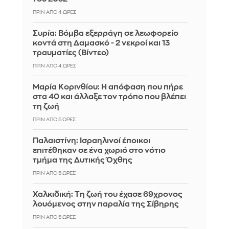
ΠΡΙΝ ΑΠΌ 4 ΏΡΕΣ
Συρία: Βόμβα εξερράγη σε λεωφορείο
κοντά στη Δαμασκό - 2 νεκροί και 13
τραυματίες (Βίντεο)
ΠΡΙΝ ΑΠΌ 4 ΏΡΕΣ
Μαρία Κορινθίου: Η απόφαση που πήρε
στα 40 και άλλαξε τον τρόπο που βλέπει
τη ζωή
ΠΡΙΝ ΑΠΌ 5 ΏΡΕΣ
Παλαιστίνη: Ισραηλινοί έποικοι
επιτέθηκαν σε ένα χωριό στο νότιο
τμήμα της Δυτικής Όχθης
ΠΡΙΝ ΑΠΌ 5 ΏΡΕΣ
Χαλκιδική: Τη ζωή του έχασε 69χρονος
λουόμενος στην παραλία της Σίβηρης
ΠΡΙΝ ΑΠΌ 5 ΏΡΕΣ