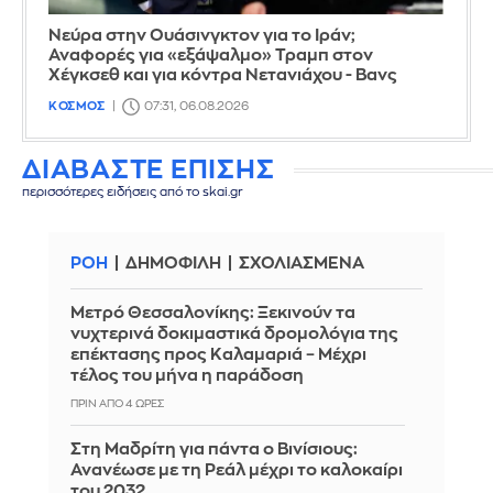
Νεύρα στην Ουάσινγκτον για το Ιράν;
Αναφορές για «εξάψαλμο» Τραμπ στον
Χέγκσεθ και για κόντρα Νετανιάχου - Βανς
ΚΟΣΜΟΣ
07:31, 06.08.2026
ΔΙΑΒΑΣΤΕ ΕΠΙΣΗΣ
περισσότερες ειδήσεις από το skai.gr
ΡΟΗ
ΔΗΜΟΦΙΛΗ
ΣΧΟΛΙΑΣΜΕΝΑ
Μετρό Θεσσαλονίκης: Ξεκινούν τα
νυχτερινά δοκιμαστικά δρομολόγια της
επέκτασης προς Καλαμαριά – Μέχρι
τέλος του μήνα η παράδοση
ΠΡΙΝ ΑΠΌ 4 ΏΡΕΣ
Στη Μαδρίτη για πάντα ο Βινίσιους:
Ανανέωσε με τη Ρεάλ μέχρι το καλοκαίρι
του 2032