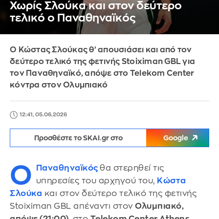
Χωρίς Σλούκα και στον δεύτερο
τελικό ο Παναθηναϊκός
Ο Κώστας Σλούκας θ’ απουσιάσει και από τον
δεύτερο τελικό της φετινής Stoiximan GBL για
τον Παναθηναϊκό, απόψε στο Telekom Center
κόντρα στον Ολυμπιακό
12:41, 05.06.2026
Προσθέστε το SKAI.gr στο
Google
Ο
Παναθηναϊκός
θα στερηθεί τις
υπηρεσίες του αρχηγού του,
Κώστα
Σλούκα
και στον δεύτερο τελικό της φετινής
Stoiximan GBL απέναντι στον
Ολυμπιακό,
απόψε (21:00)
, στο
Telekom Center Athens.