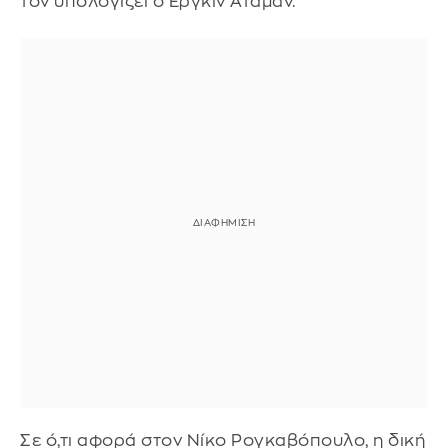
τον υπολογίζει ο Εργκίν Αταμάν.
Σε ό,τι αφορά στον Νίκο Ρογκαβόπουλο, η δική