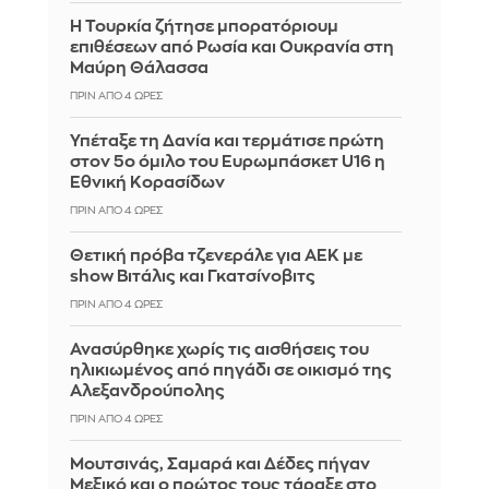
Η Τουρκία ζήτησε μπορατόριουμ
επιθέσεων από Ρωσία και Ουκρανία στη
Μαύρη Θάλασσα
ΠΡΙΝ ΑΠΌ 4 ΏΡΕΣ
Υπέταξε τη Δανία και τερμάτισε πρώτη
στον 5ο όμιλο του Ευρωμπάσκετ U16 η
Εθνική Κορασίδων
ΠΡΙΝ ΑΠΌ 4 ΏΡΕΣ
Θετική πρόβα τζενεράλε για ΑΕΚ με
show Βιτάλις και Γκατσίνοβιτς
ΠΡΙΝ ΑΠΌ 4 ΏΡΕΣ
Ανασύρθηκε χωρίς τις αισθήσεις του
ηλικιωμένος από πηγάδι σε οικισμό της
Αλεξανδρούπολης
ΠΡΙΝ ΑΠΌ 4 ΏΡΕΣ
Μουτσινάς, Σαμαρά και Δέδες πήγαν
Μεξικό και ο πρώτος τους τάραξε στο