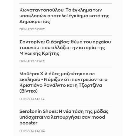
Κωνσταντοπούλου: Το έγκλημα των
υποκλοπών αποτελεί έγκλημα κατά της
Δημοκρατίας
ΠΡΙΝ ΑΠΌ 3 ΏΡΕΣ
Σαντορίνη: Ο έφηβος-θύμα του αρχαίου
τσουνάμι που αλλάζει την ιστορία της
Μινωικής Κρήτης
ΠΡΙΝ ΑΠΌ 3 ΏΡΕΣ
Μαδέρα: Χιλιάδες μαζεύτηκαν σε
εκκλησία - Νόμιζαν ότι παντρεύονται ο
Κριστιάνο Ρονάλντο και η Τζορτζίνα
(Βίντεο)
ΠΡΙΝ ΑΠΌ 3 ΏΡΕΣ
Serotonin Shoes: Η νέα τάση της μόδας
υπόσχεται να λειτουργήσει σαν mood
booster
ΠΡΙΝ ΑΠΌ 3 ΏΡΕΣ