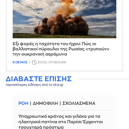
Έξι φορές η ταχύτητα του ήχου: Πώς οι
βαλλιστικοί πύραυλοι της Ρωσίας «τρυπούν»
την ουκρανική αεράμυνα
ΚΟΣΜΟΣ
20:02, 07.08.2026
ΔΙΑΒΑΣΤΕ ΕΠΙΣΗΣ
περισσότερες ειδήσεις από το skai.gr
ΡΟΗ
ΔΗΜΟΦΙΛΗ
ΣΧΟΛΙΑΣΜΕΝΑ
Υποχρεωτικά κράνος και γιλέκο για τα
ηλεκτρικά πατίνια στο Παρίσι: Έρχονται
τσουχτερά πρόστιμα