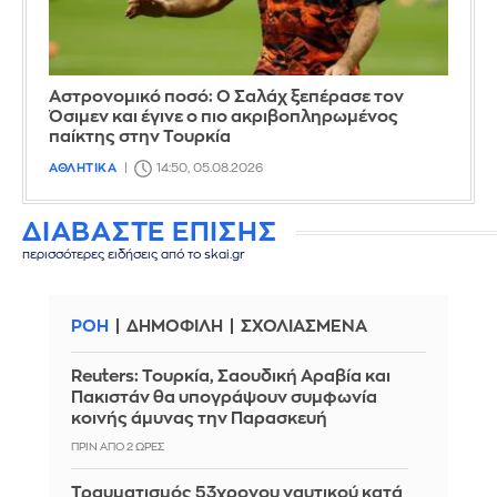
Αστρονομικό ποσό: Ο Σαλάχ ξεπέρασε τον
Όσιμεν και έγινε ο πιο ακριβοπληρωμένος
παίκτης στην Τουρκία
ΑΘΛΗΤΙΚΑ
14:50, 05.08.2026
ΔΙΑΒΑΣΤΕ ΕΠΙΣΗΣ
περισσότερες ειδήσεις από το skai.gr
ΡΟΗ
ΔΗΜΟΦΙΛΗ
ΣΧΟΛΙΑΣΜΕΝΑ
Reuters: Τουρκία, Σαουδική Αραβία και
Πακιστάν θα υπογράψουν συμφωνία
κοινής άμυνας την Παρασκευή
ΠΡΙΝ ΑΠΌ 2 ΏΡΕΣ
Τραυματισμός 53χρονου ναυτικού κατά