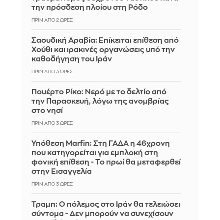
την πρόσδεση πλοίου στη Ρόδο
ΠΡΙΝ ΑΠΌ 2 ΏΡΕΣ
Σαουδική Αραβία: Επίκειται επίθεση από
Χούθι και ιρακινές οργανώσεις υπό την
καθοδήγηση του Ιράν
ΠΡΙΝ ΑΠΌ 3 ΏΡΕΣ
Πουέρτο Ρίκο: Νερό με το δελτίο από
την Παρασκευή, λόγω της ανομβρίας
στο νησί
ΠΡΙΝ ΑΠΌ 3 ΏΡΕΣ
Υπόθεση Marfin: Στη ΓΑΔΑ η 46χρονη
που κατηγορείται για εμπλοκή στη
φονική επίθεση - Το πρωί θα μεταφερθεί
στην Εισαγγελία
ΠΡΙΝ ΑΠΌ 3 ΏΡΕΣ
Τραμπ: Ο πόλεμος στο Ιράν θα τελειώσει
σύντομα - Δεν μπορούν να συνεχίσουν