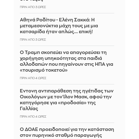
ΠΡΙΝ ΑΠΌ 3 ΏΡΕΣ
Αθηνά Ροδίτου - Ελένη Σακκά: Η
μεταμεσονύκτια μάχη τους με μια
κατσαρίδα ήταν απλώς... επική!
ΠΡΙΝ ΑΠΌ 3 ΏΡΕΣ
Ο Τραμπ σκοπεύει να απαγορεύσει τη
χορήγηση υπηκοότητας στα παιδιά
αλλοδαπών που πηγαίνουν στις ΗΠΑ για
«τουρισμό τοκετού»
ΠΡΙΝ ΑΠΌ 4 ΏΡΕΣ
Έντονη αντιπαράθεση της ηγέτιδας των
Οικολόγων με τον Ίλον Μασκ, αφού την
κατηγόρησε για «προδοσία» της
Γαλλίας
ΠΡΙΝ ΑΠΌ 4 ΏΡΕΣ
Ο ΔΟΑΕ προειδοποιεί για την κατάσταση
στον πυρηνικό σταθμό παραγωγής