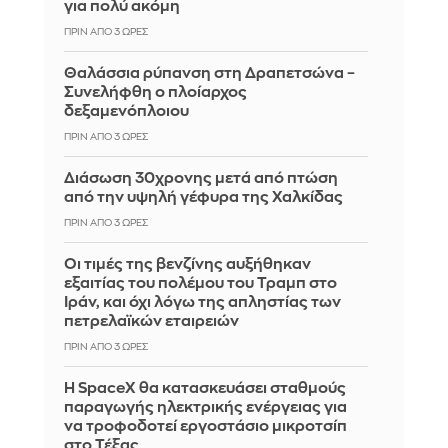
για πολύ ακόμη
ΠΡΙΝ ΑΠΌ 3 ΏΡΕΣ
Θαλάσσια ρύπανση στη Δραπετσώνα –
Συνελήφθη ο πλοίαρχος
δεξαμενόπλοιου
ΠΡΙΝ ΑΠΌ 3 ΏΡΕΣ
Διάσωση 30χρονης μετά από πτώση
από την υψηλή γέφυρα της Χαλκίδας
ΠΡΙΝ ΑΠΌ 3 ΏΡΕΣ
Οι τιμές της βενζίνης αυξήθηκαν
εξαιτίας του πολέμου του Τραμπ στο
Ιράν, και όχι λόγω της απληστίας των
πετρελαϊκών εταιρειών
ΠΡΙΝ ΑΠΌ 3 ΏΡΕΣ
Η SpaceX θα κατασκευάσει σταθμούς
παραγωγής ηλεκτρικής ενέργειας για
να τροφοδοτεί εργοστάσιο μικροτσίπ
στο Τέξας