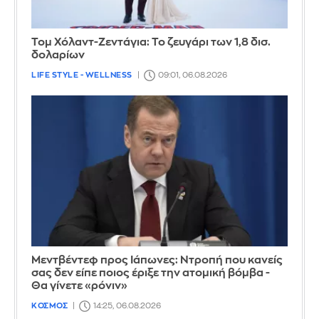
Τομ Χόλαντ-Ζεντάγια: Το ζευγάρι των 1,8 δισ.
δολαρίων
LIFE STYLE - WELLNESS
09:01, 06.08.2026
Μεντβέντεφ προς Ιάπωνες: Ντροπή που κανείς
σας δεν είπε ποιος έριξε την ατομική βόμβα -
Θα γίνετε «ρόνιν»
ΚΟΣΜΟΣ
14:25, 06.08.2026