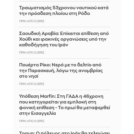
Τραυματισμός 53χρονου ναυτικού κατά
την πρόσδεση πλοίου στη Ρόδο
ΠΡΙΝ ΑΠΌ 2 ΏΡΕΣ
Σαουδική Αραβία: Επίκειται επίθεση από
Χούθι και ιρακινές οργανώσεις υπό την
καθοδήγηση του Ιράν
ΠΡΙΝ ΑΠΌ 2 ΏΡΕΣ
Πουέρτο Ρίκο: Νερό με το δελτίο από
την Παρασκευή, λόγω της ανομβρίας
στο νησί
ΠΡΙΝ ΑΠΌ 2 ΏΡΕΣ
Υπόθεση Marfin: Στη ΓΑΔΑ η 46χρονη
που κατηγορείται για εμπλοκή στη
φονική επίθεση - Το πρωί θα μεταφερθεί
στην Εισαγγελία
ΠΡΙΝ ΑΠΌ 2 ΏΡΕΣ
Τραμπ: Ο πόλεμος στο Ιράν θα τελειώσει