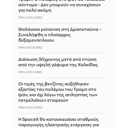
σύντομα - Δεν μπορούν να συνεχίσουν
για πολύ ακόμη
ΠΡΙΝ ΑΠΌ 3 ΏΡΕΣ
Θαλάσσια ρύπανση στη Δραπετσώνα –
Συνελήφθη ο πλοίαρχος
δεξαμενόπλοιου
ΠΡΙΝ ΑΠΌ 3 ΏΡΕΣ
Διάσωση 30χρονης μετά από πτώση
από την υψηλή γέφυρα της Χαλκίδας
ΠΡΙΝ ΑΠΌ 3 ΏΡΕΣ
Οι τιμές της βενζίνης αυξήθηκαν
εξαιτίας του πολέμου του Τραμπ στο
Ιράν, και όχι λόγω της απληστίας των
πετρελαϊκών εταιρειών
ΠΡΙΝ ΑΠΌ 3 ΏΡΕΣ
Η SpaceX θα κατασκευάσει σταθμούς
παραγωγής ηλεκτρικής ενέργειας για