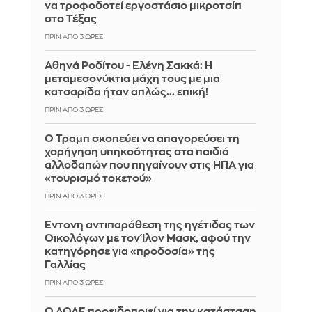
να τροφοδοτεί εργοστάσιο μικροτσίπ
στο Τέξας
ΠΡΙΝ ΑΠΌ 3 ΏΡΕΣ
Αθηνά Ροδίτου - Ελένη Σακκά: Η
μεταμεσονύκτια μάχη τους με μια
κατσαρίδα ήταν απλώς... επική!
ΠΡΙΝ ΑΠΌ 3 ΏΡΕΣ
Ο Τραμπ σκοπεύει να απαγορεύσει τη
χορήγηση υπηκοότητας στα παιδιά
αλλοδαπών που πηγαίνουν στις ΗΠΑ για
«τουρισμό τοκετού»
ΠΡΙΝ ΑΠΌ 3 ΏΡΕΣ
Έντονη αντιπαράθεση της ηγέτιδας των
Οικολόγων με τον Ίλον Μασκ, αφού την
κατηγόρησε για «προδοσία» της
Γαλλίας
ΠΡΙΝ ΑΠΌ 3 ΏΡΕΣ
Ο ΔΟΑΕ προειδοποιεί για την κατάσταση