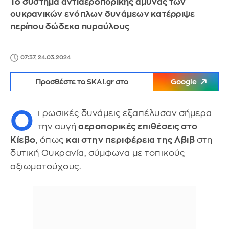
Το σύστημα αντιαεροπορικής άμυνας των
ουκρανικών ενόπλων δυνάμεων κατέρριψε
περίπου δώδεκα πυραύλους
07:37, 24.03.2024
Προσθέστε το SKAI.gr στο
Google
Ο
ι ρωσικές δυνάμεις εξαπέλυσαν σήμερα
την αυγή
αεροπορικές επιθέσεις στο
Κίεβο
, όπως
και στην περιφέρεια της Λβιβ
στη
δυτική Ουκρανία, σύμφωνα με τοπικούς
αξιωματούχους.