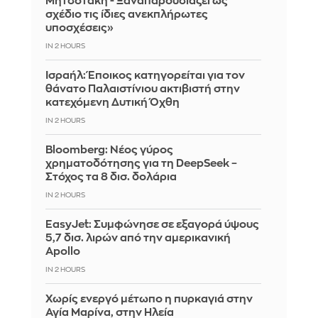
Μητσοτάκη - Ξαναπαρουσιάζει ως
σχέδιο τις ίδιες ανεκπλήρωτες
υποσχέσεις»
IN 2 HOURS
Ισραήλ: Έποικος κατηγορείται για τον
θάνατο Παλαιστίνιου ακτιβιστή στην
κατεχόμενη Δυτική Όχθη
IN 2 HOURS
Bloomberg: Νέος γύρος
χρηματοδότησης για τη DeepSeek –
Στόχος τα 8 δισ. δολάρια
IN 2 HOURS
EasyJet: Συμφώνησε σε εξαγορά ύψους
5,7 δισ. λιρών από την αμερικανική
Apollo
IN 2 HOURS
Χωρίς ενεργό μέτωπο η πυρκαγιά στην
Αγία Μαρίνα, στην Ηλεία