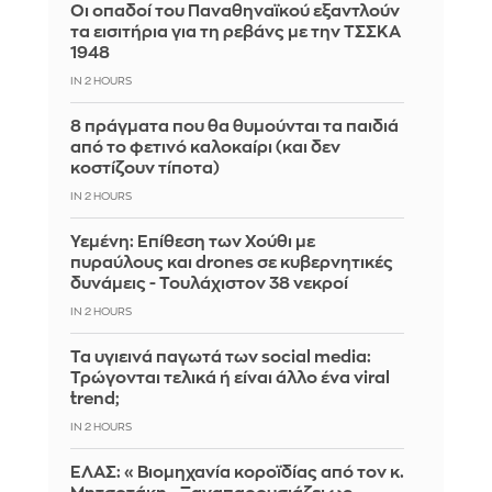
Οι οπαδοί του Παναθηναϊκού εξαντλούν
τα εισιτήρια για τη ρεβάνς με την ΤΣΣΚΑ
1948
IN 2 HOURS
8 πράγματα που θα θυμούνται τα παιδιά
από το φετινό καλοκαίρι (και δεν
κοστίζουν τίποτα)
IN 2 HOURS
Υεμένη: Επίθεση των Χούθι με
πυραύλους και drones σε κυβερνητικές
δυνάμεις - Τουλάχιστον 38 νεκροί
IN 2 HOURS
Τα υγιεινά παγωτά των social media:
Τρώγονται τελικά ή είναι άλλο ένα viral
trend;
IN 2 HOURS
ΕΛΑΣ: «Βιομηχανία κοροϊδίας από τον κ.