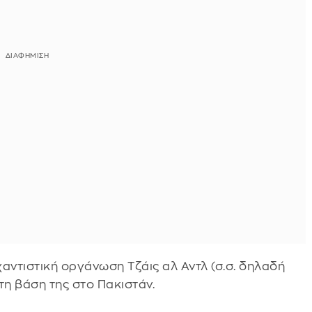
χαντιστική οργάνωση Τζάις αλ Αντλ (σ.σ. δηλαδή
 τη βάση της στο Πακιστάν.