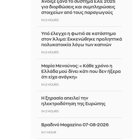
Άνοιξε ξανά το σύστημα ΕΑΕ 2025
για διορθώσεις και συμπληρώσεις
στοιχείων από τους παραγωγούς
IN 2 HOURS
Yπό έλεγχο η φωτιά σε κατάστημα
στον Άλιμο: Εκκενώθηκε προληπτικά
πολυκατοικία λόγω των καπνών
IN 2 HOURS
Μαρία Μενούνος: «Κάθε χρόνο η
Ελλάδα μού δίνει κάτι που δεν ήξερα
ότι είχα ανάγκη»
IN 2 HOURS
Η ξηρασία απειλεί την
ηλεκτροδότηση της Ευρώπης
IN 2 HOURS
Βραδινό Magazino 07-08-2026
IN 1 HOUR