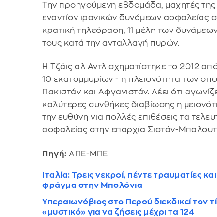
Την προηγούμενη εβδομάδα, μαχητές της 
εναντίον ιρανικών δυνάμεων ασφαλείας σ
κρατική τηλεόραση, 11 μέλη των δυνάμεω
τους κατά την ανταλλαγή πυρών.
Η Τζάις αλ Αντλ σχηματίστηκε το 2012 απ
10 εκατομμυρίων - η πλειονότητα των οποί
Πακιστάν και Αφγανιστάν. Λέει ότι αγωνίζ
καλύτερες συνθήκες διαβίωσης η μειονότη
την ευθύνη για πολλές επιθέσεις τα τελε
ασφαλείας στην επαρχία Σιστάν-Μπαλουτ
Πηγή:
ΑΠΕ-ΜΠΕ
Ιταλία: Τρεις νεκροί, πέντε τραυματίες κ
φράγμα στην Μπολόνια
Υπεραιωνόβιος στο Περού διεκδικεί τον 
«μυστικό» για να ζήσεις μέχρι τα 124