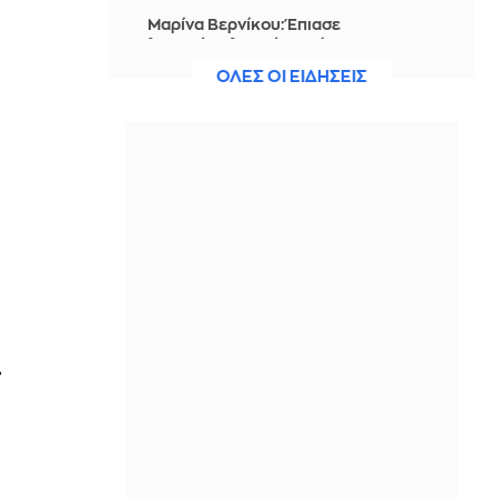
Μαρίνα Βερνίκου: Έπιασε
λαγοκέφαλο κι έχει κάτι να σου πει
για αυτό
ΟΛΕΣ ΟΙ ΕΙΔΗΣΕΙΣ
IN 1 HOUR
Η Ισπανία ξεκινά ελέγχους στους
ταξιδιώτες από Ιταλία - Από τα
μεσάνυχτα του Σαββάτου έως τις 7
Σεπτεμβρίου
IN 1 HOUR
Ακτιβίστριες ζητούν την ακύρωση
των συναυλιών του Τζάρεντ Λέτο
μετά τις κατηγορίες για σεξουαλική
κακοποίηση
IN 1 HOUR
Ουκρανία: 2 Δύο νεκροί και 6
τραυματίες από ρωσικά πλήγματα
στο Ντνιπροπετρόφσκ
IN 58 MINUTES