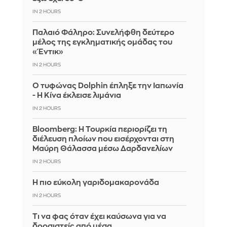
IN 2 HOURS
Παλαιό Φάληρο: Συνελήφθη δεύτερο
μέλος της εγκληματικής ομάδας του
«Έντικ»
IN 2 HOURS
Ο τυφώνας Dolphin έπληξε την Ιαπωνία
- Η Κίνα έκλεισε λιμάνια
IN 2 HOURS
Bloomberg: Η Τουρκία περιορίζει τη
διέλευση πλοίων που εισέρχονται στη
Μαύρη Θάλασσα μέσω Δαρδανελίων
IN 2 HOURS
Η πιο εύκολη γαριδομακαρονάδα
IN 2 HOURS
Τι να φας όταν έχει καύσωνα για να
δροσιστείς από μέσα