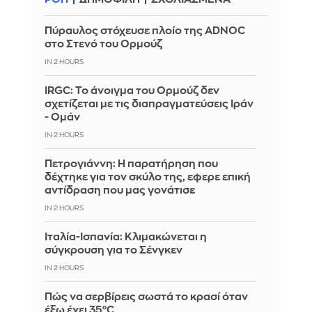
Πύραυλος στόχευσε πλοίο της ADNOC
στο Στενό του Ορμούζ
IN 2 HOURS
IRGC: Το άνοιγμα του Ορμούζ δεν
σχετίζεται με τις διαπραγματεύσεις Ιράν
- Ομάν
IN 2 HOURS
Πετρογιάννη: Η παρατήρηση που
δέχτηκε για τον σκύλο της, εφερε επική
αντίδραση που μας γονάτισε
IN 2 HOURS
Ιταλία-Ισπανία: Κλιμακώνεται η
σύγκρουση για το Σένγκεν
IN 2 HOURS
Πώς να σερβίρεις σωστά το κρασί όταν
έξω έχει 35°C