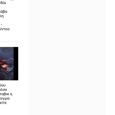
δία
η
λάβα
λη
 -
ίντεο
ίου
Μέσα
ταβικ η
οιγμα
είτε