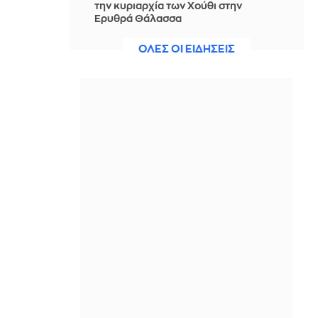
την κυριαρχία των Χούθι στην
Ερυθρά Θάλασσα
ΠΡΙΝ ΑΠΌ 2 ΏΡΕΣ
ΟΛΕΣ ΟΙ ΕΙΔΗΣΕΙΣ
Νίστρουπ: Έχουμε την πίεση, αλλά
πάμε για τη νίκη, δεν υπάρχει κάτι
άλλο για μας
ΠΡΙΝ ΑΠΌ 3 ΏΡΕΣ
Άννα Πρέλεβιτς: Το τρυφερό
throwback βίντεο με την αδελφή της
να τραγουδούν Backstreet Boys
ΠΡΙΝ ΑΠΌ 3 ΏΡΕΣ
Πυρκαγιά σε χαμηλή βλάστηση στην
περιοχή Σάνταλο, στην Κάρπαθο
ΠΡΙΝ ΑΠΌ 3 ΏΡΕΣ
Ο Παναθηναϊκός έπαθε στο ΟΑΚΑ,
καλείται να μάθει από αυτό και να
προκριθεί μέσω Βουλγαρίας - Δείτε
τα Highlights