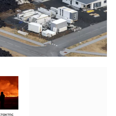
κτακτης