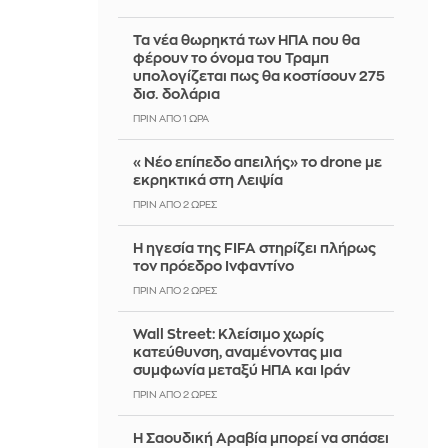
Τα νέα θωρηκτά των ΗΠΑ που θα
φέρουν το όνομα του Τραμπ
υπολογίζεται πως θα κοστίσουν 275
δισ. δολάρια
ΠΡΙΝ ΑΠΌ 1 ΏΡΑ
«Νέο επίπεδο απειλής» το drone με
εκρηκτικά στη Λειψία
ΠΡΙΝ ΑΠΌ 2 ΏΡΕΣ
Η ηγεσία της FIFA στηρίζει πλήρως
τον πρόεδρο Ινφαντίνο
ΠΡΙΝ ΑΠΌ 2 ΏΡΕΣ
Wall Street: Κλείσιμο χωρίς
κατεύθυνση, αναμένοντας μια
συμφωνία μεταξύ ΗΠΑ και Ιράν
ΠΡΙΝ ΑΠΌ 2 ΏΡΕΣ
Η Σαουδική Αραβία μπορεί να σπάσει