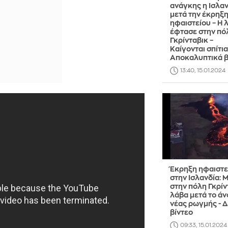
ανάγκης η Ισλαν
μετά την έκρηξ
ηφαιστείου – Η 
έφτασε στην πό
Γκρίνταβικ –
Καίγονται σπίτια
Αποκαλυπτικά β
13:40, 15.01.2024
Έκρηξη ηφαιστε
στην Ισλανδία: 
στην πόλη Γκρίν
λάβα μετά το άν
νέας ρωγμής - Δ
βίντεο
09:33, 15.01.2024