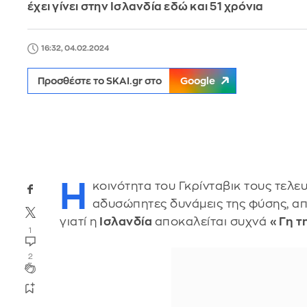
έχει γίνει στην Ισλανδία εδώ και 51 χρόνια
16:32, 04.02.2024
Προσθέστε το SKAI.gr στο
Google
Η
κοινότητα του Γκρίνταβικ τoυς τελευ
αδυσώπητες δυνάμεις της φύσης, απ
γιατί η
Ισλανδία
αποκαλείται συχνά
«Γη τ
1
2