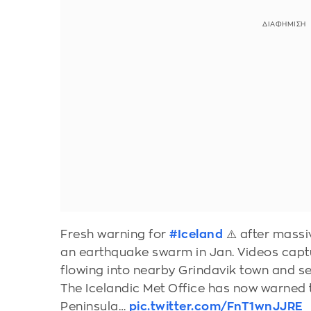
Fresh warning for
#Iceland
⚠️ after massi
an earthquake swarm in Jan. Videos captu
flowing into nearby Grindavik town and se
The Icelandic Met Office has now warne
Peninsula…
pic.twitter.com/FnT1wnJJRE