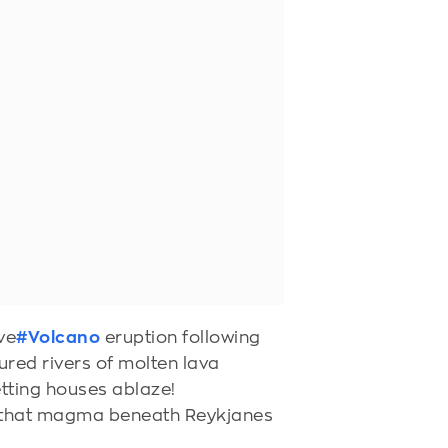
ve
#Volcano
eruption following
red rivers of molten lava
tting houses ablaze!
d that magma beneath Reykjanes