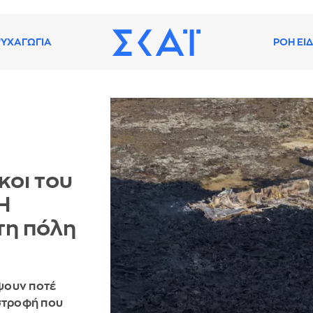
ΥΧΑΓΩΓΙΑ
ΡΟΗ ΕΙ
κοι του
Η
τη πόλη
έψουν ποτέ
αστροφή που