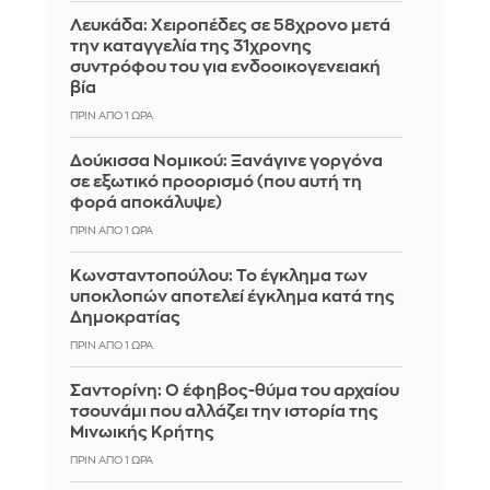
Λευκάδα: Χειροπέδες σε 58χρονο μετά
την καταγγελία της 31χρονης
συντρόφου του για ενδοοικογενειακή
βία
ΠΡΙΝ ΑΠΌ 1 ΏΡΑ
Δούκισσα Νομικού: Ξανάγινε γοργόνα
σε εξωτικό προορισμό (που αυτή τη
φορά αποκάλυψε)
ΠΡΙΝ ΑΠΌ 1 ΏΡΑ
Κωνσταντοπούλου: Το έγκλημα των
υποκλοπών αποτελεί έγκλημα κατά της
Δημοκρατίας
ΠΡΙΝ ΑΠΌ 1 ΏΡΑ
Σαντορίνη: Ο έφηβος-θύμα του αρχαίου
τσουνάμι που αλλάζει την ιστορία της
Μινωικής Κρήτης
ΠΡΙΝ ΑΠΌ 1 ΏΡΑ