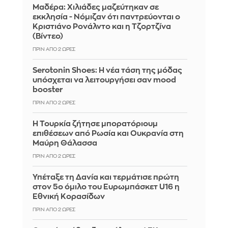
Μαδέρα: Χιλιάδες μαζεύτηκαν σε
εκκλησία - Νόμιζαν ότι παντρεύονται ο
Κριστιάνο Ρονάλντο και η Τζορτζίνα
(Βίντεο)
ΠΡΙΝ ΑΠΌ 2 ΏΡΕΣ
Serotonin Shoes: Η νέα τάση της μόδας
υπόσχεται να λειτουργήσει σαν mood
booster
ΠΡΙΝ ΑΠΌ 2 ΏΡΕΣ
Η Τουρκία ζήτησε μπορατόριουμ
επιθέσεων από Ρωσία και Ουκρανία στη
Μαύρη Θάλασσα
ΠΡΙΝ ΑΠΌ 2 ΏΡΕΣ
Υπέταξε τη Δανία και τερμάτισε πρώτη
στον 5ο όμιλο του Ευρωμπάσκετ U16 η
Εθνική Κορασίδων
ΠΡΙΝ ΑΠΌ 2 ΏΡΕΣ