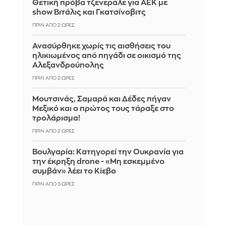
Θετική πρόβα τζενεράλε για ΑΕΚ με
show Βιτάλις και Γκατσίνοβιτς
ΠΡΙΝ ΑΠΌ 2 ΏΡΕΣ
Ανασύρθηκε χωρίς τις αισθήσεις του
ηλικιωμένος από πηγάδι σε οικισμό της
Αλεξανδρούπολης
ΠΡΙΝ ΑΠΌ 2 ΏΡΕΣ
Μουτσινάς, Σαμαρά και Δέδες πήγαν
Μεξικό και ο πρώτος τους τάραξε στο
τρολάρισμα!
ΠΡΙΝ ΑΠΌ 2 ΏΡΕΣ
Βουλγαρία: Κατηγορεί την Ουκρανία για
την έκρηξη drone - «Μη εσκεμμένο
συμβάν» λέει το Κίεβο
ΠΡΙΝ ΑΠΌ 3 ΏΡΕΣ