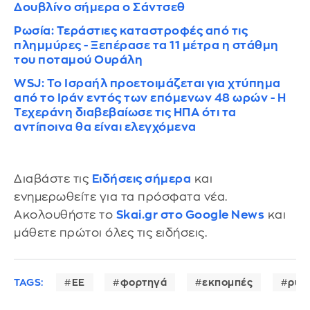
Δουβλίνο σήμερα ο Σάντσεθ
Ρωσία: Τεράστιες καταστροφές από τις
πλημμύρες - Ξεπέρασε τα 11 μέτρα η στάθμη
του ποταμού Ουράλη
WSJ: Το Ισραήλ προετοιμάζεται για χτύπημα
από το Ιράν εντός των επόμενων 48 ωρών - Η
Τεχεράνη διαβεβαίωσε τις ΗΠΑ ότι τα
αντίποινα θα είναι ελεγχόμενα
Διαβάστε τις
Ειδήσεις σήμερα
και
ενημερωθείτε για τα πρόσφατα νέα.
Ακολουθήστε το
Skai.gr στο Google News
και
μάθετε πρώτοι όλες τις ειδήσεις.
TAGS:
ΕΕ
φορτηγά
εκπομπές
ρύπ