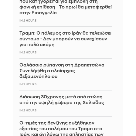
που κατηγορείται για εμπλοκή στη
φονική επίθεση - Το πρωί θα μεταφερθεί
στην Εισαγγελία
IN 2 HOURS
Τραμπ: Ο πόλεμος στο Ιράν θα τελειώσει
σύντομα - Δεν μπορούν να συνεχίσουν
για πολύ ακόμη
IN 2 HOURS
Θαλάσσια ρύπανση στη Δραπετσώνα –
Συνελήφθη ο πλοίαρχος
δεξαμενόπλοιου
IN 2 HOURS
Διάσωση 30χρονης μετά από πτώση
από την υψηλή γέφυρα της Χαλκίδας
IN 2 HOURS
Οι τιμές της βενζίνης αυξήθηκαν
εξαιτίας του πολέμου του Τραμπ στο
Ιράν, και όχι λόγω της απληστίας των