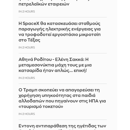
πετρελαϊκών εταιρειών
IN 2 HOURS
Η SpaceX θα κατασκευάσει σταθμούς
παραγωγής ηλεκτρικής ενέργειας για
να τροφοδοτεί εργοστάσιο μικροτσίπ
στο Τέξας
IN 2 HOURS
Αθηνά Ροδίτου - Ελένη Σακκά: Η
μεταμεσονύκτια μάχη τους με μια
κατσαρίδα ήταν απλώς... επική!
IN 2 HOURS
Ο Τραμπ σκοπεύει να απαγορεύσει τη
χορήγηση υπηκοότητας στα παιδιά
αλλοδαπών που πηγαίνουν στις ΗΠΑ για
«τουρισμό τοκετού»
IN 2 HOURS
Έντονη αντιπαράθεση της ηγέτιδας των