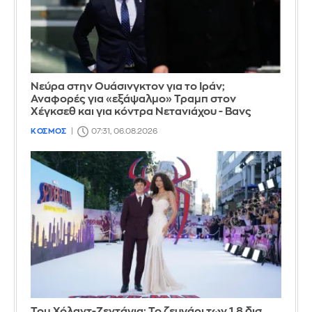
Νεύρα στην Ουάσινγκτον για το Ιράν;
Αναφορές για «εξάψαλμο» Τραμπ στον
Χέγκσεθ και για κόντρα Νετανιάχου - Βανς
ΚΟΣΜΟΣ
07:31, 06.08.2026
Τομ Χόλαντ-Ζεντάγια: Το ζευγάρι των 1,8 δισ.