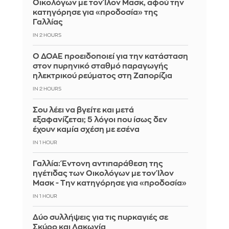
Οικολόγων με τον Ίλον Μασκ, αφού την
κατηγόρησε για «προδοσία» της
Γαλλίας
IN 2 HOURS
Ο ΔΟΑΕ προειδοποιεί για την κατάσταση
στον πυρηνικό σταθμό παραγωγής
ηλεκτρικού ρεύματος στη Ζαπορίζια
IN 2 HOURS
Σου λέει να βγείτε και μετά
εξαφανίζεται; 5 λόγοι που ίσως δεν
έχουν καμία σχέση με εσένα
IN 1 HOUR
Γαλλία: Έντονη αντιπαράθεση της
ηγέτιδας των Οικολόγων με τον Ίλον
Μασκ - Την κατηγόρησε για «προδοσία»
IN 1 HOUR
Δύο συλλήψεις για τις πυρκαγιές σε
Σκύρο και Λακωνία