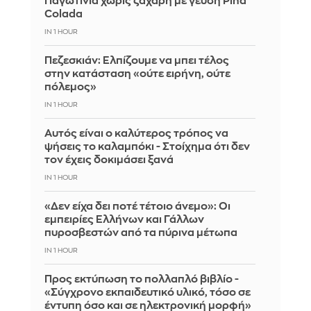
Παγωτίνια χωρίς ζάχαρη με γεύση Piña
Colada
IN 1 HOUR
Πεζεσκιάν: Ελπίζουμε να μπει τέλος
στην κατάσταση «ούτε ειρήνη, ούτε
πόλεμος»
IN 1 HOUR
Αυτός είναι ο καλύτερος τρόπος να
ψήσεις το καλαμπόκι - Στοίχημα ότι δεν
τον έχεις δοκιμάσει ξανά
IN 1 HOUR
«Δεν είχα δει ποτέ τέτοιο άνεμο»: Οι
εμπειρίες Ελλήνων και Γάλλων
πυροσβεστών από τα πύρινα μέτωπα
IN 1 HOUR
Προς εκτύπωση το πολλαπλό βιβλίο -
«Σύγχρονο εκπαιδευτικό υλικό, τόσο σε
έντυπη όσο και σε ηλεκτρονική μορφή»