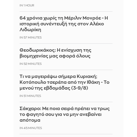
IN 1 HOUR
64 χρόνια χωρίς τη Μέριλιν Μονρόε - Η
ιστορική συνέντευξή της στον Αλέκο
Λιδωρίκη
IN 57 MINUTES
Θεοδωρικάκος: Η ενίσχυση της
βιομηχανίας μας αφορά όλους
IN 52 MINUTES
Τι να μαγειρέψω σήμερα Κυριακή;
Κοτόπουλο τσερέπα από την Ιθάκη - Το
μενού της εβδομάδας (3-9/8)
IN 51 MINUTES
Σάκχαρο: Με ποια σειρά πρέπει να τρως
το φαγητό σου για να μην ανεβαίνει
απότομα
IN 45 MINUTES