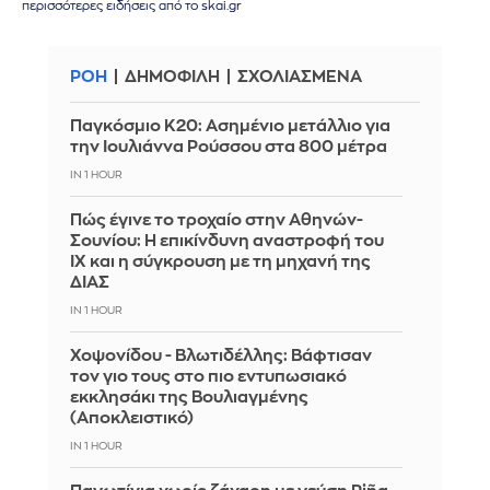
περισσότερες ειδήσεις από το skai.gr
ΡΟΗ
ΔΗΜΟΦΙΛΗ
ΣΧΟΛΙΑΣΜΕΝΑ
Παγκόσμιο Κ20: Ασημένιο μετάλλιο για
την Ιουλιάννα Ρούσσου στα 800 μέτρα
IN 1 HOUR
Πώς έγινε το τροχαίο στην Αθηνών-
Σουνίου: Η επικίνδυνη αναστροφή του
ΙΧ και η σύγκρουση με τη μηχανή της
ΔΙΑΣ
IN 1 HOUR
Χοψονίδου - Βλωτιδέλλης: Βάφτισαν
τον γιο τους στο πιο εντυπωσιακό
εκκλησάκι της Βουλιαγμένης
(Αποκλειστικό)
IN 1 HOUR