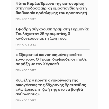
Νότια Κορέα: Έρευνα της αστυνομίας
στην ποδοσφαιρική ομοσπονδία για τη
διαδικασία πρόσληψης του προπονητή
ΠΡΙΝ ΑΠΌ 3 ΏΡΕΣ
Σφοδρή σύγκρουση τραμ στη Γερμανία:
Τουλάχιστον 25 τραυματίες, 3
κινδυνεύουν με τη ζωή τους
ΠΡΙΝ ΑΠΌ 3 ΏΡΕΣ
«Εξαιρετικά ικανοποιημένος από το
έργο του»: Ο Τραμπ διαψεύδει ότι ήρθε
σε ρήξη με τον Χέγκσεθ
ΠΡΙΝ ΑΠΌ 3 ΏΡΕΣ
Κυψέλη: Η πρώτη ανακοίνωση της
οικογένειας της 38χρονης Βρετανίδας -
«Αφιέρωσε τη ζωή της στο να βοηθά
ανθρώπους»
ΠΡΙΝ ΑΠΌ 3 ΏΡΕΣ