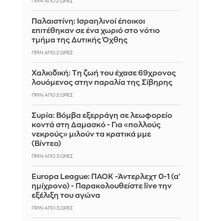
ΠΡΙΝ ΑΠΌ 2 ΏΡΕΣ
Παλαιστίνη: Ισραηλινοί έποικοι
επιτέθηκαν σε ένα χωριό στο νότιο
τμήμα της Δυτικής Όχθης
ΠΡΙΝ ΑΠΌ 2 ΏΡΕΣ
Χαλκιδική: Τη ζωή του έχασε 69χρονος
λουόμενος στην παραλία της Σίβηρης
ΠΡΙΝ ΑΠΌ 2 ΏΡΕΣ
Συρία: Βόμβα εξερράγη σε λεωφορείο
κοντά στη Δαμασκό - Για «πολλούς
νεκρούς» μιλούν τα κρατικά μμε
(Βίντεο)
ΠΡΙΝ ΑΠΌ 3 ΏΡΕΣ
Europa League: ΠΑΟΚ -Άντερλεχτ 0-1 (α'
ημίχρονο) - Παρακολουθείστε live την
εξέλιξη του αγώνα
ΠΡΙΝ ΑΠΌ 3 ΏΡΕΣ