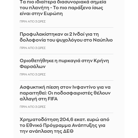
Tα πιο ιδιαίτερα διασυνοριακά σημεία
του πλανήτη - Το πιο παράξενο ίσως
είναι στην Ευρώπη
ΠΡΙΝ ΑΠΌ 3 ΏΡΕΣ
Προφυλακίστηκαν οι 2 Ινδοί για τη
δολοφονία του ψυχολόγου στο Ναύπλιο
ΠΡΙΝ ΑΠΌ 3 ΏΡΕΣ
Οριοθετήθηκε η πυρκαγιά στην Κρήνη
Φαρσάλων
ΠΡΙΝ ΑΠΌ 3 ΏΡΕΣ
Ασφυκτική πίεση στον Ινφαντίνο για να
παραιτηθεί: Οι ποδοσφαιριστές θέλουν
αλλαγή στη FIFA
ΠΡΙΝ ΑΠΌ 3 ΏΡΕΣ
Χρηματοδότηση 204,6 εκατ. ευρώ από
το Εθνικό Πρόγραμμα Ανάπτυξης για
την ανάπλαση της ΔΕΘ