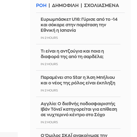
ΡΟΗ
ΔΗΜΟΦΙΛΗ
ΣΧΟΛΙΑΣΜΕΝΑ
Ευρωμπάσκετ U16: Γύρισε από το -14
και σόκαρε στην παράταση την
Εθνική η Ισπανία
IN 2 HOURS
Τι είναι η αντζούγια και ποια η
διαφορά της από τη σαρδέλα;
IN 2 HOURS
Παραμένει στο Star η Άση Μπήλιου
και ο νέος της ρόλος είναι έκπληξη
IN 2 HOURS
Αγγλία: Ο διεθνής ποδοσφαιριστής
Ιβάν Τόνεϊ κατηγορείται για επίθεση
σε νυχτερινό κέντρο στο Σόχο
IN 2 HOURS
Ο Όμιλος ΣΚΑΪ ανακοίνωσε την