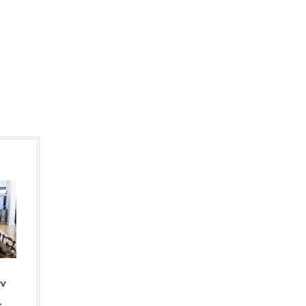
στελέχωσης;
IN 2 HOURS
Πολύ υψηλός κίνδυνος πυρκαγιάς
αύριο για Κρήτη, Χίο, Σάμο, Ικαρία -
Σε «Red Code» παραμένει η Αττική
IN 2 HOURS
Ρώμη: Πολιτική μάχη για το μέλλον
μιας κοινωνικής στέγης
IN 2 HOURS
ην