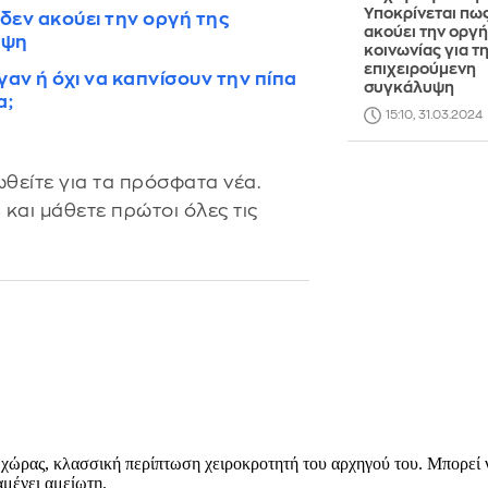
Υποκρίνεται πω
δεν ακούει την οργή της
ακούει την οργή
υψη
κοινωνίας για τ
επιχειρούμενη
ν ή όχι να καπνίσουν την πίπα
συγκάλυψη
α;
15:10, 31.03.2024
θείτε για τα πρόσφατα νέα.
s
και μάθετε πρώτοι όλες τις