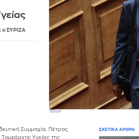
γείας
ε ο ΣΥΡΙΖΑ
δευτική Συμμαχία, Πέτρος
ΣΧΕΤΙΚΑ ΑΡΘΡΑ
Τομεάρχης Υγείας της