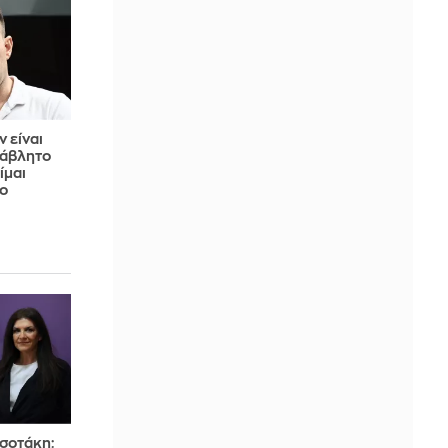
 είναι
ιάβλητο
ίμαι
 ο
τσοτάκη: