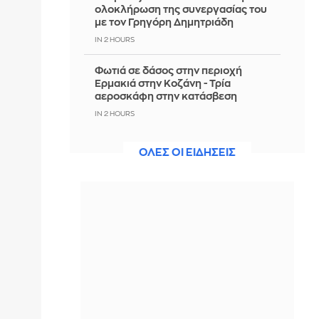
ολοκλήρωση της συνεργασίας του
με τον Γρηγόρη Δημητριάδη
IN 2 HOURS
Φωτιά σε δάσος στην περιοχή
Ερμακιά στην Κοζάνη - Τρία
αεροσκάφη στην κατάσβεση
IN 2 HOURS
Επίσκεψη ΣΥΡΙΖΑ στα καμένα της Δ.
ΟΛΕΣ ΟΙ ΕΙΔΗΣΕΙΣ
Αττικής: «Καταστροφικά τα
αποτελέσματα της Νέας
Δημοκρατίας»
IN 2 HOURS
Μπαρτσελόνα: Λανσάρει άρωμα και
καλεί τον κόσμο να φτιάξει το δικό
του από θρυλικές στιγμές της
ομάδας
IN 2 HOURS
Ιταλία: Διατηρεί τους συνοριακούς