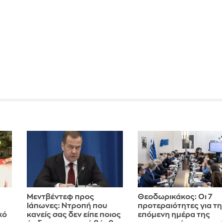
Μεντβέντεφ προς
Θεοδωρικάκος: Οι 7
Ιάπωνες: Ντροπή που
προτεραιότητες για τ
κό
κανείς σας δεν είπε ποιος
επόμενη ημέρα της