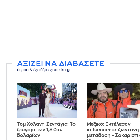
ΑΞΙΖΕΙ ΝΑ ΔΙΑΒΑΣΕΤΕ
δημοφιλείς ειδήσεις στο skai.gr
Τομ Χόλαντ-Ζεντάγια: Το
Μεξικό: Εκτέλεσαν
ζευγάρι των 1,8 δισ.
influencer σε ζωντανή
δολαρίων
μετάδοση – Σοκαριστι