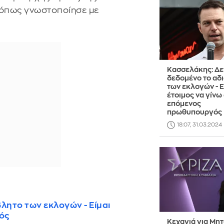
 όπως γνωστοποίησε με
Κασσελάκης: Δεν
δεδομένο το αδ
των εκλογών - Ε
έτοιμος να γίνω
επόμενος
πρωθυπουργός
18:07, 31.03.2024
λητο των εκλογών - Είμαι
ός
Κεχαγιά για Μη