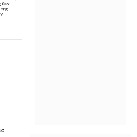
ς δεν
 της
ην