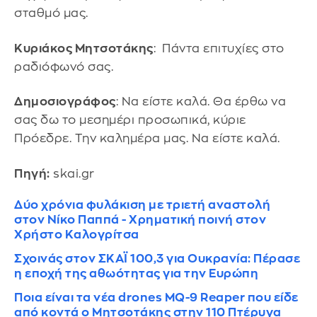
σταθμό μας.
Κυριάκος Μητσοτάκης
: Πάντα επιτυχίες στο
ραδιόφωνό σας.
Δημοσιογράφος
: Να είστε καλά. Θα έρθω να
σας δω το μεσημέρι προσωπικά, κύριε
Πρόεδρε. Την καλημέρα μας. Να είστε καλά.
Πηγή:
skai.gr
Δύο χρόνια φυλάκιση με τριετή αναστολή
στον Νίκο Παππά - Χρηματική ποινή στον
Χρήστο Καλογρίτσα
Σχοινάς στον ΣΚΑΪ 100,3 για Ουκρανία: Πέρασε
η εποχή της αθωότητας για την Ευρώπη
Ποια είναι τα νέα drones MQ-9 Reaper που είδε
από κοντά o Μητσοτάκης στην 110 Πτέρυγα