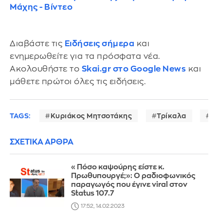
Μάχης - Βίντεο
Διαβάστε τις
Ειδήσεις σήμερα
και
ενημερωθείτε για τα πρόσφατα νέα.
Ακολουθήστε το
Skai.gr στο Google News
και
μάθετε πρώτοι όλες τις ειδήσεις.
TAGS:
Κυριάκος Μητσοτάκης
Τρίκαλα
σ
ΣΧΕΤΙΚΑ ΑΡΘΡΑ
«Πόσο καψούρης είστε κ.
Πρωθυπουργέ;»: Ο ραδιοφωνικός
παραγωγός που έγινε viral στον
Status 107.7
17:52, 14.02.2023