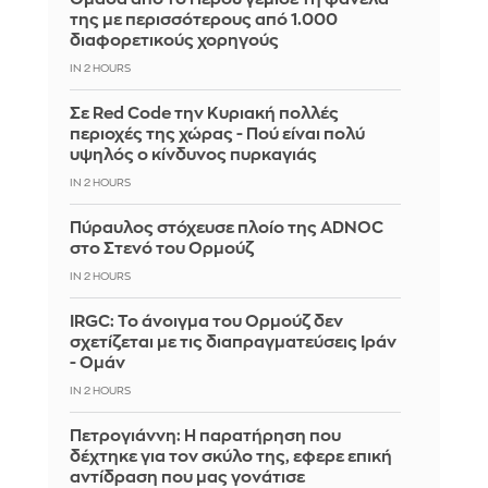
της με περισσότερους από 1.000
διαφορετικούς χορηγούς
IN 2 HOURS
Σε Red Code την Κυριακή πολλές
περιοχές της χώρας - Πού είναι πολύ
υψηλός ο κίνδυνος πυρκαγιάς
IN 2 HOURS
Πύραυλος στόχευσε πλοίο της ADNOC
στο Στενό του Ορμούζ
IN 2 HOURS
IRGC: Το άνοιγμα του Ορμούζ δεν
σχετίζεται με τις διαπραγματεύσεις Ιράν
- Ομάν
IN 2 HOURS
Πετρογιάννη: Η παρατήρηση που
δέχτηκε για τον σκύλο της, εφερε επική
αντίδραση που μας γονάτισε