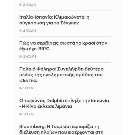
IN 2 HOURS
Ιταλία-Ισπανία: Κλιμακώνεται η
σύγκρουση για το Σένγκεν
IN 2 HOURS
Πώς να σερβίρεις σωστά το κρασί όταν
έξω έχει 35°C
IN 2 HOURS
Παλαιό Φάληρο: Συνελήφθη δεύτερο
μέλος της εγκληματικής ομάδας του
«Έντικ»
IN 1 HOUR
Ο τυφώνας Dolphin έπληξε την Ιαπωνία
- Η Κίνα έκλεισε λιμάνια
IN 1 HOUR
Bloomberg: Η Τουρκία περιορίζει τη
διέλευση πλοίων που εισέρχονται στη