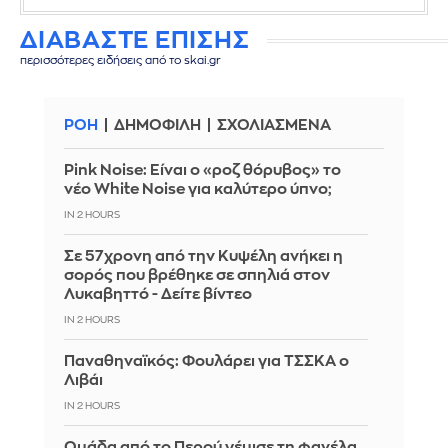
ΔΙΑΒΑΣΤΕ ΕΠΙΣΗΣ
περισσότερες ειδήσεις από το skai.gr
ΡΟΗ
ΔΗΜΟΦΙΛΗ
ΣΧΟΛΙΑΣΜΕΝΑ
Pink Noise: Είναι ο «ροζ θόρυβος» το
νέο White Noise για καλύτερο ύπνο;
IN 2 HOURS
Σε 57χρονη από την Κυψέλη ανήκει η
σορός που βρέθηκε σε σπηλιά στον
Λυκαβηττό - Δείτε βίντεο
IN 2 HOURS
Παναθηναϊκός: Φουλάρει για ΤΣΣΚΑ ο
Λιβάι
IN 2 HOURS
Ομάδα από το Περού γέμισε τη φανέλα