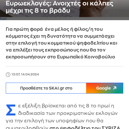
Ευρωεκλογές: Ανοιχτές οι κάλπες
μέχρι τις 8 το βράδυ
Για πρώτη φορά ένα μέλος ή φίλος/η του
κόμματος έχει τη δυνατότητα να συμμετάσχει
στην επιλογή του κομματικού ψηφοδελτίου και
να επιλέξει τους εκπροσώπους που θα τον
εκπροσωπήσουν στο Ευρωπαϊκό Κοινοβούλιο
13:07, 14.04.2024
Προσθέστε το SKAI.gr στο
Google
Σ
ε εξέλιξη βρίσκεται από τις 8 το πρωί η
διαδικασία των προκριματικών εκλογών
για την επιλογή των υποψηφίων που θα
συμπεριληφθούν
στο ψηφοδέλτιο του ΣΥΡΙΖΑ