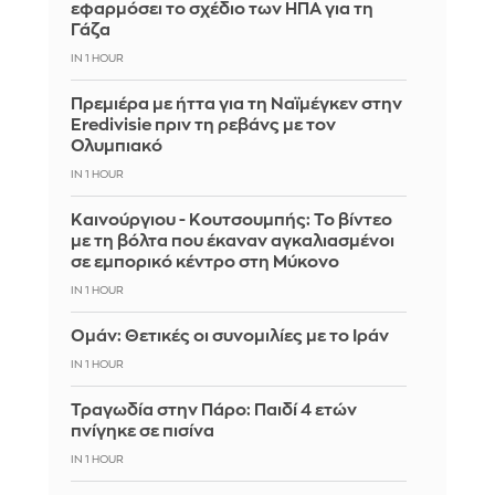
εφαρμόσει το σχέδιο των ΗΠΑ για τη
Γάζα
IN 1 HOUR
Πρεμιέρα με ήττα για τη Ναϊμέγκεν στην
Eredivisie πριν τη ρεβάνς με τον
Ολυμπιακό
IN 1 HOUR
Καινούργιου - Κουτσουμπής: Το βίντεο
με τη βόλτα που έκαναν αγκαλιασμένοι
σε εμπορικό κέντρο στη Μύκονο
IN 1 HOUR
Ομάν: Θετικές οι συνομιλίες με το Ιράν
IN 1 HOUR
Τραγωδία στην Πάρο: Παιδί 4 ετών
πνίγηκε σε πισίνα
IN 1 HOUR