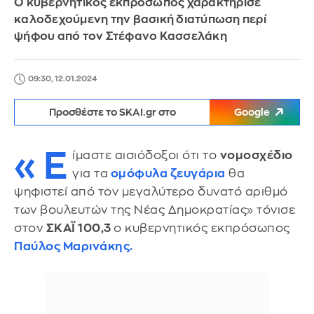
Ο κυβερνητικός εκπρόσωπος χαρακτήρισε
καλοδεχούμενη την βασική διατύπωση περί
ψήφου από τον Στέφανο Κασσελάκη
09:30, 12.01.2024
Προσθέστε το SKAI.gr στο
Google
«Ε
ίμαστε αισιόδοξοι ότι το
νομοσχέδιο
για τα
ομόφυλα ζευγάρια
θα
ψηφιστεί από τον μεγαλύτερο δυνατό αριθμό
των βουλευτών της Νέας Δημοκρατίας» τόνισε
στον
ΣΚΑΪ 100,3
ο κυβερνητικός εκπρόσωπος
Παύλος Μαρινάκης
.