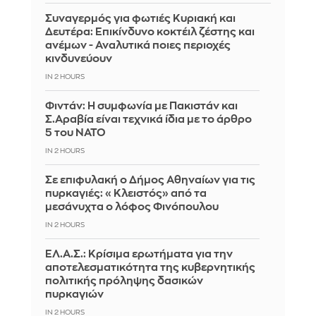
Συναγερμός για φωτιές Κυριακή και
Δευτέρα: Επικίνδυνο κοκτέιλ ζέστης και
ανέμων - Αναλυτικά ποιες περιοχές
κινδυνεύουν
IN 2 HOURS
Φιντάν: Η συμφωνία με Πακιστάν και
Σ.Αραβία είναι τεχνικά ίδια με το άρθρο
5 του ΝΑΤΟ
IN 2 HOURS
Σε επιφυλακή ο Δήμος Αθηναίων για τις
πυρκαγιές: «Κλειστός» από τα
μεσάνυχτα ο λόφος Φινόπουλου
IN 2 HOURS
ΕΛ.Α.Σ.: Κρίσιμα ερωτήματα για την
αποτελεσματικότητα της κυβερνητικής
πολιτικής πρόληψης δασικών
πυρκαγιών
IN 2 HOURS