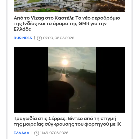
Από το Vizag στο Καστέλι: Το νέο αεροδρόμιο
της Ινδίας και το όραμα της GMR για την
Ελλάδα
BUSINESS
07:00, 08.08.2026
Τραγωδία στις Σέρρες: Βίντεο από τη στιγμή
της μοιραίας σύγκρουσης του φορτηγού με ΙΧ
ΕΛΛΑΔΑ
11:45, 07.08.2026