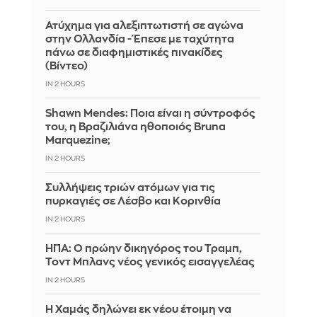
Ατύχημα για αλεξιπτωτιστή σε αγώνα
στην Ολλανδία - Έπεσε με ταχύτητα
πάνω σε διαφημιστικές πινακίδες
(Βίντεο)
IN 2 HOURS
Shawn Mendes: Ποια είναι η σύντροφός
του, η Βραζιλιάνα ηθοποιός Bruna
Marquezine;
IN 2 HOURS
Συλλήψεις τριών ατόμων για τις
πυρκαγιές σε Λέσβο και Κορινθία
IN 2 HOURS
ΗΠΑ: Ο πρώην δικηγόρος του Τραμπ,
Τοντ Μπλανς νέος γενικός εισαγγελέας
IN 2 HOURS
Η Χαμάς δηλώνει εκ νέου έτοιμη να