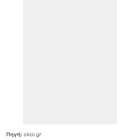
Πηγή:
skai.gr