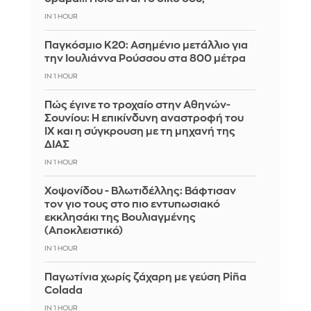
IN 1 HOUR
Παγκόσμιο Κ20: Ασημένιο μετάλλιο για
την Ιουλιάννα Ρούσσου στα 800 μέτρα
IN 1 HOUR
Πώς έγινε το τροχαίο στην Αθηνών-
Σουνίου: Η επικίνδυνη αναστροφή του
ΙΧ και η σύγκρουση με τη μηχανή της
ΔΙΑΣ
IN 1 HOUR
Χοψονίδου - Βλωτιδέλλης: Βάφτισαν
τον γιο τους στο πιο εντυπωσιακό
εκκλησάκι της Βουλιαγμένης
(Αποκλειστικό)
IN 1 HOUR
Παγωτίνια χωρίς ζάχαρη με γεύση Piña
Colada
IN 1 HOUR