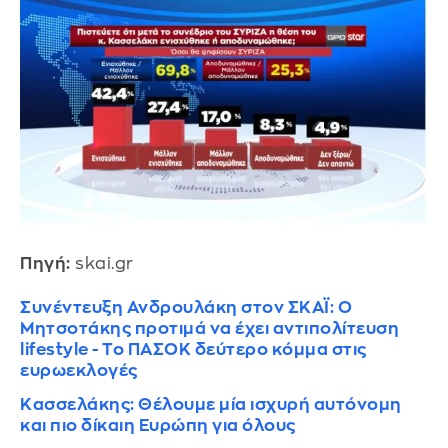
Πηγή:
skai.gr
Συνέντευξη Ανδρουλάκη στον ΣΚΑΪ: Ο
Μητσοτάκης προτιμά να έχει αντιπολίτευση
lifestyle - Το ΠΑΣΟΚ δεύτερο κόμμα στις
ευρωεκλογές
Κασσελάκης: Θέλουμε μία ισχυρή αυτόνομη
και πιο δίκαιη Ευρώπη για όλους