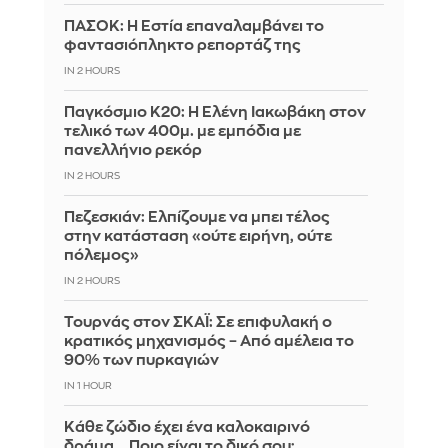
ΠΑΣΟΚ: Η Εστία επαναλαμβάνει το
φαντασιόπληκτο ρεπορτάζ της
IN 2 HOURS
Παγκόσμιο Κ20: Η Ελένη Ιακωβάκη στον
τελικό των 400μ. με εμπόδια με
πανελλήνιο ρεκόρ
IN 2 HOURS
Πεζεσκιάν: Ελπίζουμε να μπει τέλος
στην κατάσταση «ούτε ειρήνη, ούτε
πόλεμος»
IN 2 HOURS
Τουρνάς στον ΣΚΑΪ: Σε επιφυλακή ο
κρατικός μηχανισμός – Από αμέλεια το
90% των πυρκαγιών
IN 1 HOUR
Κάθε ζώδιο έχει ένα καλοκαιρινό
δράμα... Ποιο είναι το δικό σου;