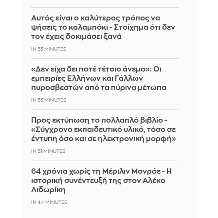
Αυτός είναι ο καλύτερος τρόπος να
ψήσεις το καλαμπόκι - Στοίχημα ότι δεν
τον έχεις δοκιμάσει ξανά
IN 53 MINUTES
«Δεν είχα δει ποτέ τέτοιο άνεμο»: Οι
εμπειρίες Ελλήνων και Γάλλων
πυροσβεστών από τα πύρινα μέτωπα
IN 52 MINUTES
Προς εκτύπωση το πολλαπλό βιβλίο -
«Σύγχρονο εκπαιδευτικό υλικό, τόσο σε
έντυπη όσο και σε ηλεκτρονική μορφή»
IN 51 MINUTES
64 χρόνια χωρίς τη Μέριλιν Μονρόε - Η
ιστορική συνέντευξή της στον Αλέκο
Λιδωρίκη
IN 44 MINUTES