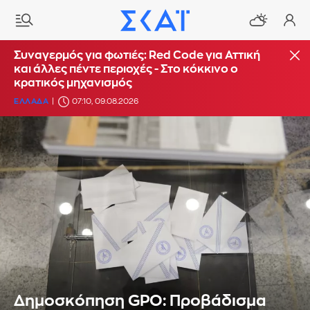
Συναγερμός για φωτιές: Red Code για Αττική
και άλλες πέντε περιοχές - Στο κόκκινο ο
κρατικός μηχανισμός
ΕΛΛΑΔΑ
07:10, 09.08.2026
Δημοσκόπηση GPO: Προβάδισμα