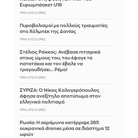
Ευρωμπάσκετ U16
ΠΡΙΝ ΑΠΌ 4 ΏΡΕΣ
Πυροβολισμοί με πολλούς τραυματίες
στο Χόλμπεκ της Δανίας
ΠΡΙΝ ΑΠΌ 5 ΏΡΕΣ
Στέλιος Ρόκκος: Ανέβασε πιτσιρικά
στους ώμους του, του έφαγε τα
πατατάκια και τον έβαλε να
τραγουδήσει... Ρέμο!
ΠΡΙΝ ΑΠΌ 5 ΏΡΕΣ
ΣΥΡΙΖΑ: Ο Νίκος Καλογερόπουλος
άφησε ανεξίτηλο αποτύπωμα στον
ελληνικό πολιτισμό
ΠΡΙΝ ΑΠΌ 5 ΏΡΕΣ
Ρωσία: Η αεράμυνα κατέρριψε 285
ουκρανικά drones μέσα σε διάστημα 12
ωρών