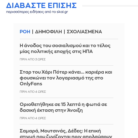
ΔΙΑΒΑΣΤΕ ΕΠΙΣΗΣ
περισσότερες ειδήσεις από το skai.gr
ΡΟΗ
ΔΗΜΟΦΙΛΗ
ΣΧΟΛΙΑΣΜΕΝΑ
Η άνοδος του σοσιαλισμού και το τέλος
μίας πολιτικής εποχής στις ΗΠΑ
ΠΡΙΝ ΑΠΌ 3 ΏΡΕΣ
Σταρ του Χάρι Πότερ κάνει... καριέρα και
φουσκώνει τον λογαριασμό της στο
OnlyFans
ΠΡΙΝ ΑΠΌ 4 ΏΡΕΣ
Οριοθετήθηκε σε 15 λεπτά η φωτιά σε
δασική έκταση στην Άνοιξη
ΠΡΙΝ ΑΠΌ 4 ΏΡΕΣ
Σαμαρά, Μουτσινάς, Δέδες: Η επική
στιγμή που ζυγίζονται πριν απολαύσουν