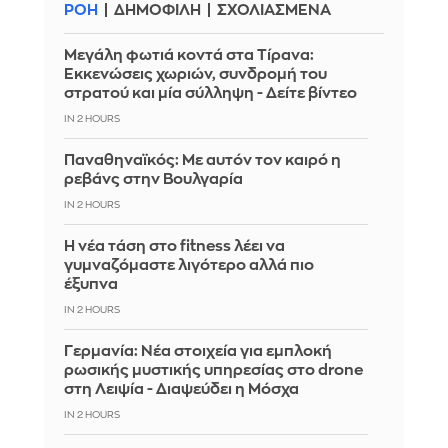
ΡΟΗ
ΔΗΜΟΦΙΛΗ
ΣΧΟΛΙΑΣΜΕΝΑ
Μεγάλη φωτιά κοντά στα Τίρανα:
Εκκενώσεις χωριών, συνδρομή του
στρατού και μία σύλληψη - Δείτε βίντεο
IN 2 HOURS
Παναθηναϊκός: Με αυτόν τον καιρό η
ρεβάνς στην Βουλγαρία
IN 2 HOURS
Η νέα τάση στο fitness λέει να
γυμναζόμαστε λιγότερο αλλά πιο
έξυπνα
IN 2 HOURS
Γερμανία: Νέα στοιχεία για εμπλοκή
ρωσικής μυστικής υπηρεσίας στο drone
στη Λειψία - Διαψεύδει η Μόσχα
IN 2 HOURS