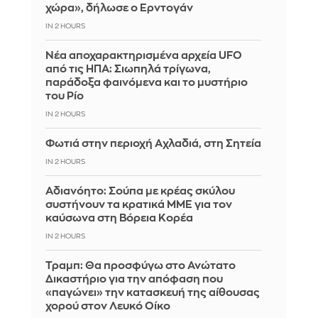
χώρα», δήλωσε ο Ερντογάν
IN 2 HOURS
Νέα αποχαρακτηρισμένα αρχεία UFO
από τις ΗΠΑ: Σιωπηλά τρίγωνα,
παράδοξα φαινόμενα και το μυστήριο
του Ρίο
IN 2 HOURS
Φωτιά στην περιοχή Αχλαδιά, στη Σητεία
IN 2 HOURS
Αδιανόητο: Σούπα με κρέας σκύλου
συστήνουν τα κρατικά ΜΜΕ για τον
καύσωνα στη Βόρεια Κορέα
IN 2 HOURS
Τραμπ: Θα προσφύγω στο Ανώτατο
Δικαστήριο για την απόφαση που
«παγώνει» την κατασκευή της αίθουσας
χορού στον Λευκό Οίκο