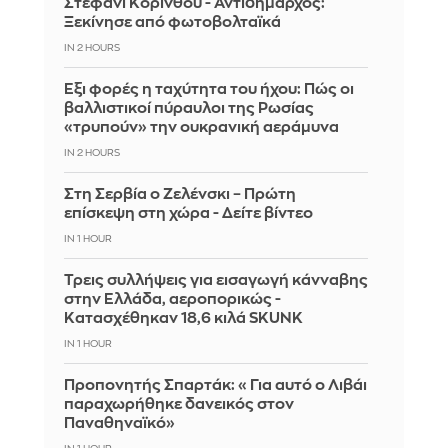
Στεφάνι Κορίνθου - Αντιδήμαρχος:
Ξεκίνησε από φωτοβολταϊκά
IN 2 HOURS
Έξι φορές η ταχύτητα του ήχου: Πώς οι
βαλλιστικοί πύραυλοι της Ρωσίας
«τρυπούν» την ουκρανική αεράμυνα
IN 2 HOURS
Στη Σερβία ο Ζελένσκι – Πρώτη
επίσκεψη στη χώρα - Δείτε βίντεο
IN 1 HOUR
Τρεις συλλήψεις για εισαγωγή κάνναβης
στην Ελλάδα, αεροπορικώς -
Κατασχέθηκαν 18,6 κιλά SKUNK
IN 1 HOUR
Προπονητής Σπαρτάκ: «Για αυτό ο Λιβάι
παραχωρήθηκε δανεικός στον
Παναθηναϊκό»