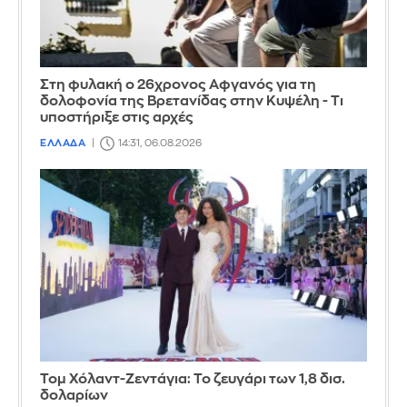
Στη φυλακή ο 26χρονος Αφγανός για τη
δολοφονία της Βρετανίδας στην Κυψέλη - Τι
υποστήριξε στις αρχές
ΕΛΛΑΔΑ
14:31, 06.08.2026
Τομ Χόλαντ-Ζεντάγια: Το ζευγάρι των 1,8 δισ.
δολαρίων