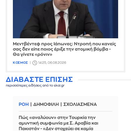
Μεντβέντεφ προς Ιάπωνες: Ντροπή που κανείς
σας δεν είπε ποιος έριξε την ατομική βόμβα -
Θα γίνετε «ρόνιν»
ΚΟΣΜΟΣ
14:25, 06.08.2026
ΔΙΑΒΑΣΤΕ ΕΠΙΣΗΣ
περισσότερες ειδήσεις από το skai.gr
ΡΟΗ
ΔΗΜΟΦΙΛΗ
ΣΧΟΛΙΑΣΜΕΝΑ
Πώς «αναλύουν» στην Τουρκία την
αμυντική συμφωνία με Σ. Αραβία και
Πακιστάν - «Δεν στοχεύει σε καμία