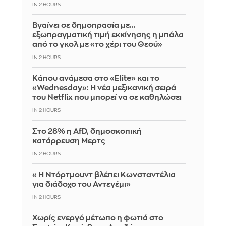
IN 2 HOURS
Βγαίνει σε δημοπρασία με...
εξωπραγματική τιμή εκκίνησης η μπάλα
από το γκολ με «το χέρι του Θεού»
IN 2 HOURS
Κάπου ανάμεσα στο «Elite» και το
«Wednesday»: Η νέα μεξικανική σειρά
του Netflix που μπορεί να σε καθηλώσει
IN 2 HOURS
Στο 28% η AfD, δημοσκοπική
κατάρρευση Μερτς
IN 2 HOURS
«Η Ντόρτμουντ βλέπει Κωνσταντέλια
για διάδοχο του Αντεγέμι»
IN 2 HOURS
Χωρίς ενεργό μέτωπο η φωτιά στο