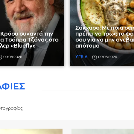
Σάκχαρο: Με ποια σει
 Κρόου συναντά την
πρέπει να τρως το φ
κα Τσόπρα Τζόνας στο
σου για να μην ανεβαί
ίλερ «Bluefly»
απότομα
ΥΓΕΙΑ
09.08.2026
09.08.2026
ΑΦΙΕΣ
τογραφίας