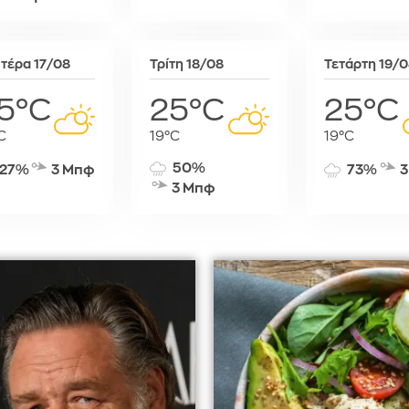
Σόφια
Στοκχόλμη
Στουτγκάρ
τέρα 17/08
Τρίτη 18/08
Τετάρτη 19/
Ταλίν
5°C
25°C
25°C
Τίρανα
Φραγκφού
C
19°C
19°C
50%
27%
3 Μπφ
73%
3
3 Μπφ