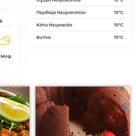
Οχυρό Νευροκοπίου
15°C
Περιθώρι Νευροκοπίου
15°C
δη
08
Κάτω Νευροκόπι
15°C
Βυτίνα
15°C
ρτη
 Μπφ