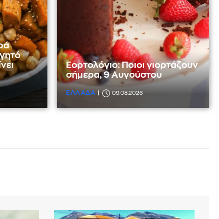
ρά
αγητό
νει
Εορτολόγιο: Ποιοι γιορτάζουν
σήμερα, 9 Αυγούστου
ΕΛΛΑΔΑ
09.08.2026