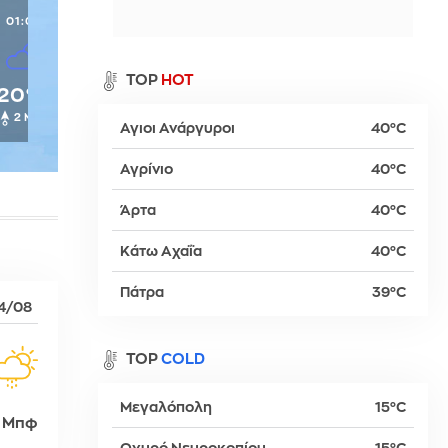
01:00
α
TOP
HOT
20°C
2 Μπφ
Αγιοι Ανάργυροι
40°C
ρ
Αγρίνιο
40°C
Άρτα
40°C
βα
Κάτω Αχαΐα
40°C
Πάτρα
39°C
4/08
TOP
COLD
Μεγαλόπολη
15°C
 Μπφ