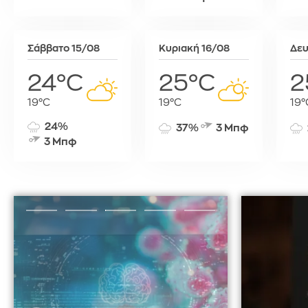
Τύνιδα
Σάββατο 15/08
Κυριακή 16/08
Δευ
24°C
25°C
2
19°C
19°C
19°
24%
37%
3 Μπφ
3 Μπφ