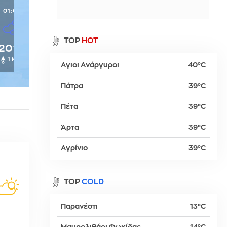
01:00
α
TOP
HOT
20°C
1 Μπφ
Αγιοι Ανάργυροι
40°C
ρ
Πάτρα
39°C
Πέτα
39°C
βα
Άρτα
39°C
Αγρίνιο
39°C
TOP
COLD
Παρανέστι
13°C