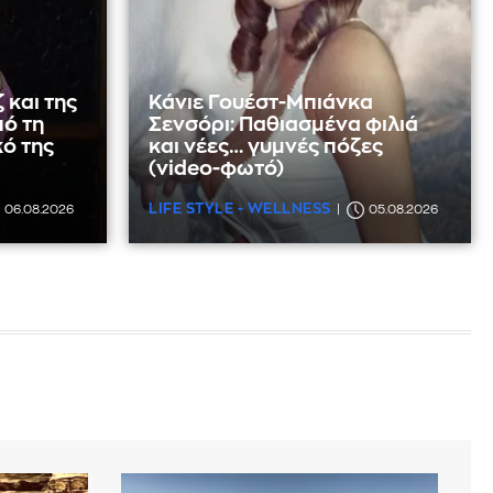
 και της
Κάνιε Γουέστ-Μπιάνκα
πό τη
Σενσόρι: Παθιασμένα φιλιά
κό της
και νέες… γυμνές πόζες
(video-φωτό)
LIFE STYLE - WELLNESS
06.08.2026
05.08.2026