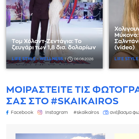
Χολιγου
Μύκονο: 
Τομ Χόλαντ-Ζεντάγια: Το
Σαλντάνα
ζευγάρι των 1,8 δισ. δολαρίων
(video)
LIFE STYLE - WELLNESS
LIFE STYLE
06.08.2026
ΜΟΙΡΑΣΤΕΙΤΕ ΤΙΣ ΦΩΤΟΓΡ
ΣΑΣ ΣΤΟ #SKAIKAIROS
Facebook
Instagram
#skaikairos
ανέβασμα φω