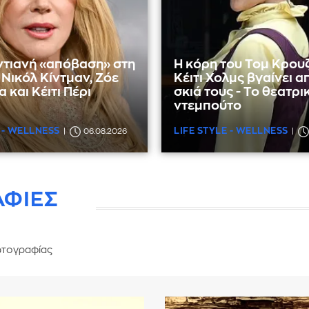
ντιανή «απόβαση» στη
Η κόρη του Τομ Κρουζ
Νικόλ Κίντμαν, Ζόε
Κέιτι Χολμς βγαίνει α
 και Κέιτι Πέρι
σκιά τους - Το θεατρι
ντεμπούτο
 - WELLNESS
LIFE STYLE - WELLNESS
06.08.2026
ΑΦΙΕΣ
τογραφίας