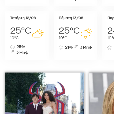
Τύνιδα
Τετάρτη 12/08
Πέμπτη 13/08
Παρ
25°C
25°C
2
19°C
19°C
19°
25%
21%
3 Μπφ
3 Μπφ