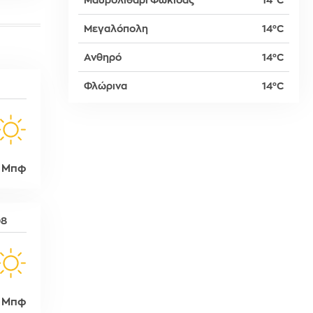
Μαυρολιθάρι Φωκίδας
14°C
Μεγαλόπολη
14°C
δη
Ανθηρό
14°C
Φλώρινα
14°C
ρτη
 Μπφ
08
 Μπφ