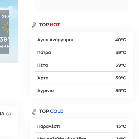
α
09:00
10:00
11:00
12:00
13:00
TOP
HOT
39°C
42°C
43°C
42°C
42°C
Αγιοι Ανάργυροι
40°C
ρ
1 Μπφ
1 Μπφ
2 Μπφ
3 Μπφ
3 Μπφ
Πάτρα
39°C
Πέτα
39°C
βα
Άρτα
39°C
Αγρίνιο
39°C
TOP
COLD
48
Παρανέστι
13°C