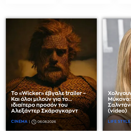
Το «Wicker» έβγαλε trailer –
Χολιγου
Και όλοι μιλούν για το…
Μύκονο: 
ιδιαίτερο προσόν του
Σαλντάνα
Αλεξάντερ Σκάρσγκαρντ
(video)
CINEMA
LIFE STYLE
06.08.2026