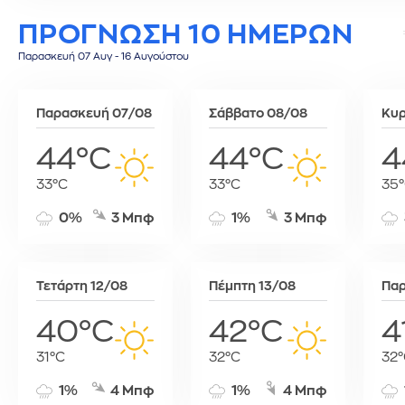
Τύνιδα
ΠΡΟΓΝΩΣΗ 10 ΗΜΕΡΩΝ
Παρασκευή 07 Αυγ - 16 Αυγούστου
Παρασκευή 07/08
Σάββατο 08/08
Κυρ
44°C
44°C
4
33°C
33°C
35
0%
3 Μπφ
1%
3 Μπφ
Τετάρτη 12/08
Πέμπτη 13/08
Παρ
40°C
42°C
4
31°C
32°C
32°
1%
4 Μπφ
1%
4 Μπφ