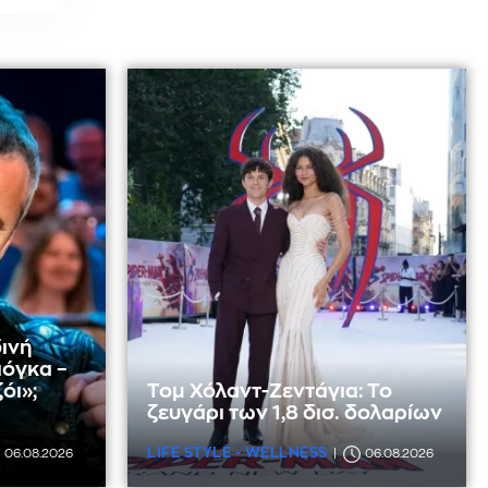
ινή
ιόγκα –
όι»;
Τομ Χόλαντ-Ζεντάγια: Το
ζευγάρι των 1,8 δισ. δολαρίων
LIFE STYLE - WELLNESS
06.08.2026
06.08.2026