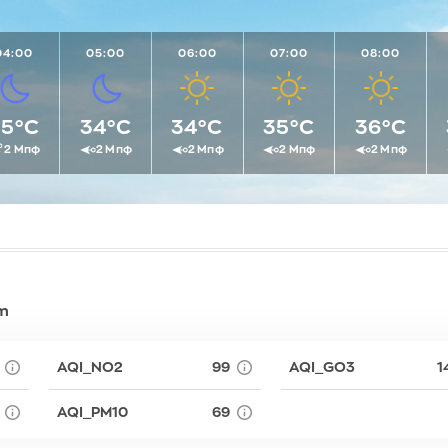
Πολύκαστρο
Νιαμέι
Λευκωσία
Ροδολίβος
Νουαξότ
Λιουμπλιάν
04:00
05:00
Σέρρες
06:00
07:00
08:00
Ντακάρ
Λισαβώνα
Σιδηρόκαστρο
Ντοντόμα
Λονδίνο
Σκύδρα
Ουαγκαντούγκου
Μαδρίτη
35°C
34°C
34°C
35°C
36°C
Σταυρός
Πνομ Πενχ
Μάντσεστε
2 Μπφ
2 Μπφ
2 Μπφ
2 Μπφ
2 Μπφ
Συκιές
Ραμπάτ
Μινσκ
Χρυσό
Τζαμένα
Μόναχο
Τζιμπουτί
Μόσχα
Τρίπολη
Μπρατισλά
Φρίταουν
Όσλο
Χαράρε
Παρίσι
um
Χαρτούμ
Πάφος
Πράγα
Πρίστινα
AQI_NO2
99
AQI_GO3
1
Ρώμη
AQI_PM10
69
Σαράγεβο
Σκόπια