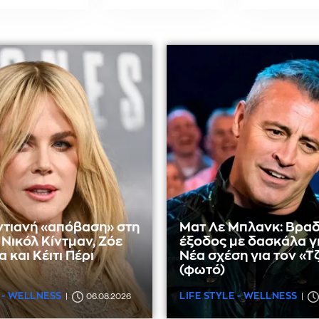
ντιανή «απόβαση» στη
Ματ Λε Μπλανκ: Βραδ
Νικόλ Κίντμαν, Ζόε
έξοδος με δασκάλα γ
 και Κέιτι Πέρι
Νέα σχέση για τον «Τζ
(φωτό)
 - WELLNESS
LIFE STYLE - WELLNESS
06.08.2026