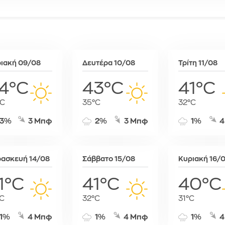
Σόφια
Στοκχόλμη
Στουτγκάρ
Ταλίν
Τίρανα
ιακή 09/08
Δευτέρα 10/08
Τρίτη 11/08
Φραγκφού
4°C
43°C
41°C
°C
35°C
32°C
3%
3 Μπφ
2%
3 Μπφ
1%
4
ασκευή 14/08
Σάββατο 15/08
Κυριακή 16/
1°C
41°C
40°C
C
32°C
31°C
1%
4 Μπφ
1%
4 Μπφ
1%
4