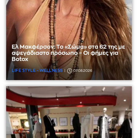
Ελ Μακφέρσον: Το «Σώμα» στα 62 της με
αψεγάδιαστο πρόσωπο – Οι φήμες για
Botox
LIFE STYLE - WELLNESS
07.08.2026