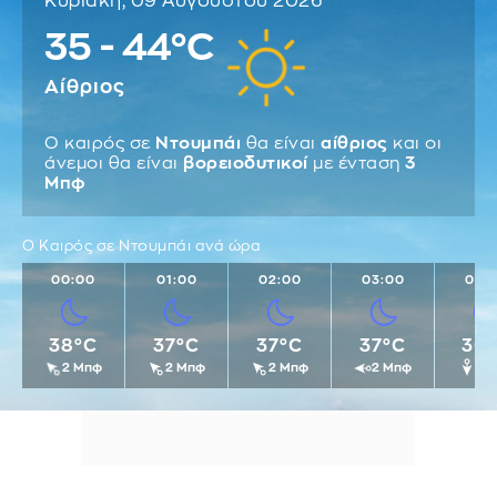
Κυριακή, 09 Αυγούστου 2026
35 - 44°C
Αίθριος
Ο καιρός σε
Ντουμπάι
θα είναι
αίθριος
και οι
άνεμοι θα είναι
βορειοδυτικοί
με ένταση
3
Μπφ
Ο Καιρός σε Ντουμπάι ανά ώρα
00:00
01:00
02:00
03:00
04:
38°C
37°C
37°C
37°C
36
2 Μπφ
2 Μπφ
2 Μπφ
2 Μπφ
1 