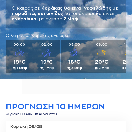
Ο καιρός σε
Καράκας
θα είναι
νεφελώδης με
παροδικές καταιγίδες
και οι άνεμοι θα είναι
ανατολικοι
με ένταση
2 Μπφ
Ο Καιρός σε Καράκας ανά ώρα
00:00
02:00
05:00
08:00
11:
19°C
19°C
18°C
20°C
25
1 Μπφ
1 Μπφ
2 Μπφ
2 Μπφ
2 
ΠΡΟΓΝΩΣΗ 10 ΗΜΕΡΩΝ
Κυριακή 09 Αυγ - 18 Αυγούστου
Κυριακή 09/08