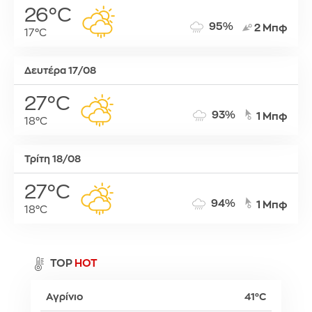
26°C
95%
2 Μπφ
17°C
Δευτέρα 17/08
27°C
93%
1 Μπφ
18°C
Τρίτη 18/08
27°C
94%
1 Μπφ
18°C
TOP
HOT
Αγρίνιο
41°C