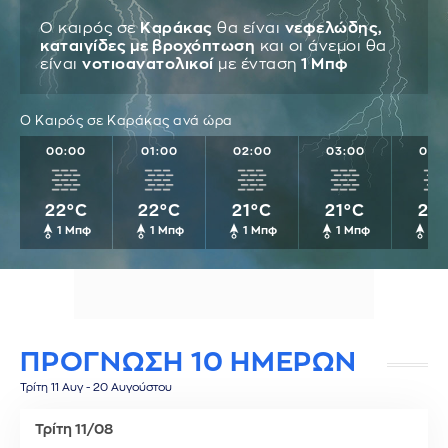
Ο καιρός σε
Καράκας
θα είναι
νεφελώδης,
καταιγίδες με βροχόπτωση
και οι άνεμοι θα
είναι
νοτιοανατολικοί
με ένταση
1 Μπφ
Ο Καιρός σε Καράκας ανά ώρα
00:00
01:00
02:00
03:00
04:
22°C
22°C
21°C
21°C
21°
1 Μπφ
1 Μπφ
1 Μπφ
1 Μπφ
1 
ΠΡΟΓΝΩΣΗ 10 ΗΜΕΡΩΝ
Τρίτη 11 Αυγ - 20 Αυγούστου
Τρίτη 11/08