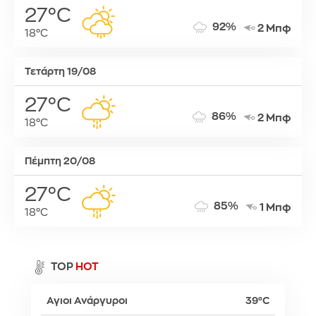
27°C
92%
2 Μπφ
18°C
Τετάρτη 19/08
27°C
86%
2 Μπφ
18°C
Πέμπτη 20/08
27°C
85%
1 Μπφ
18°C
TOP
HOT
Αγιοι Ανάργυροι
39°C