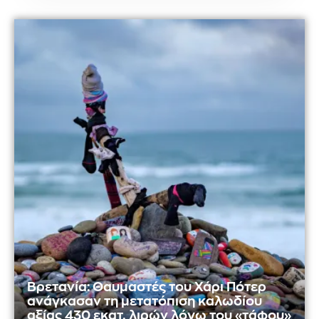
Βρετανία: Θαυμαστές του Χάρι Πότερ
ανάγκασαν τη μετατόπιση καλωδίου
αξίας 430 εκατ. λιρών λόγω του «τάφου»