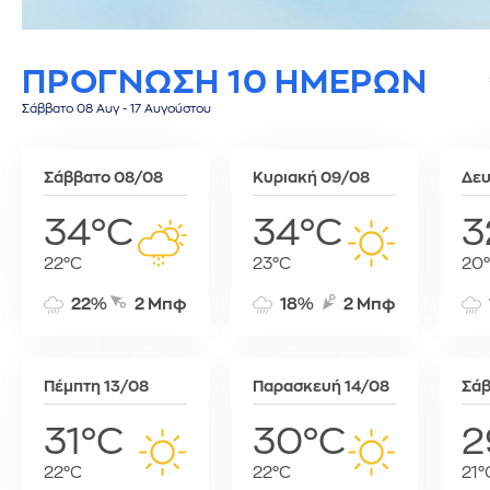
Σίφνος
Τεγκουσιγκάλπα
Ριάντ
Σύμη
Τζορτζτάουν
Ρίγα
ΠΡΟΓΝΩΣΗ 10 ΗΜΕΡΩΝ
Τήλος
Τορόντο
Σάνα
Τήνος
Σεούλ
Σάββατο 08 Αυγ - 17 Αυγούστου
Φολέγανδρος
Σιγκαπούρη
Χάλκη
Ταϊπέι
Σάββατο 08/08
Κυριακή 09/08
Δευ
Ταναναρίβη
Τασκένδη
34°C
34°C
3
Τεχεράνη
22°C
23°C
20
Τζακάρτα
Τιφλίδα
22%
2 Μπφ
18%
2 Μπφ
Τόκιο
Τύνιδα
Πέμπτη 13/08
Παρασκευή 14/08
Σάβ
31°C
30°C
2
22°C
22°C
21°