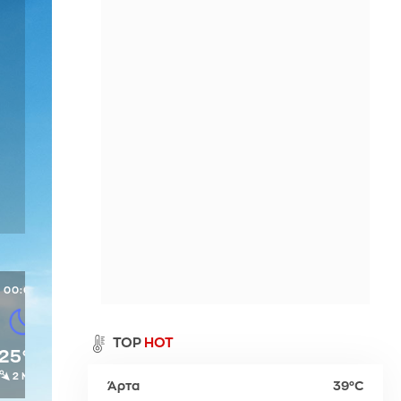
Περιθώρι
η
Παλαιό Φάληρο
Σπέτσες
Νευροκοπίου
ι
Ύδρα
Προσοτσάνη
Χρυσούπολη
00:00
α
TOP
HOT
25°C
2 Μπφ
Άρτα
39°C
ρ