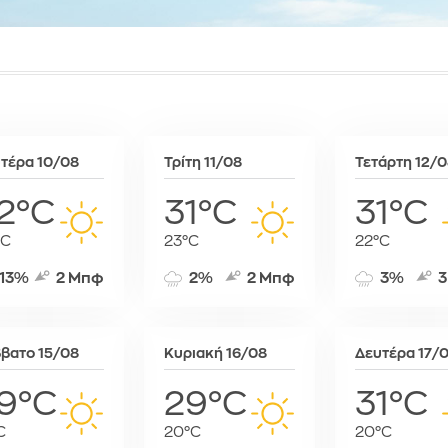
Συκιές
Ραμπάτ
Μινσκ
Χρυσό
Τζαμένα
Μόναχο
Τζιμπουτί
Μόσχα
Τρίπολη
Μπρατισλά
Φρίταουν
Όσλο
Χαράρε
Παρίσι
τέρα 10/08
Τρίτη 11/08
Τετάρτη 12/
Χαρτούμ
Πάφος
Πράγα
2°C
31°C
31°C
Πρίστινα
°C
23°C
22°C
Ρώμη
Σαράγεβο
13%
2 Μπφ
2%
2 Μπφ
3%
3
Σκόπια
Σόφια
Στοκχόλμη
βατο 15/08
Κυριακή 16/08
Δευτέρα 17/
Στουτγκάρ
9°C
29°C
31°C
Ταλίν
Τίρανα
C
20°C
20°C
Φραγκφού