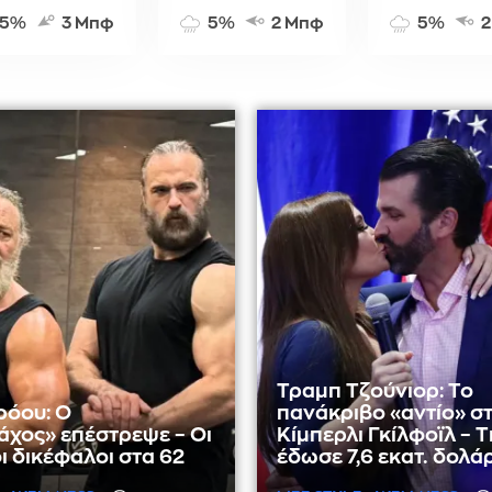
5%
3 Μπφ
5%
2 Μπφ
5%
2
Τραμπ Τζούνιορ: Το
ρόου: Ο
πανάκριβο «αντίο» σ
χος» επέστρεψε – Οι
Κίμπερλι Γκίλφοϊλ – Τ
ι δικέφαλοι στα 62
έδωσε 7,6 εκατ. δολά