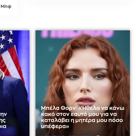
 Μπφ
Μπέλα Θορν: «Ήθελα να κάνω
την
κακό στον εαυτό μου για να
ης
καταλάβει η μητέρα μου πόσο
ρια
υπέφερα»