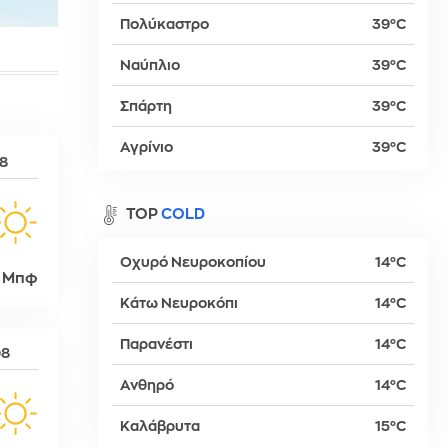
Πολύκαστρο
39°C
Ναύπλιο
39°C
βα
Σπάρτη
39°C
Αγρίνιο
39°C
08
TOP
COLD
Οχυρό Νευροκοπίου
14°C
 Μπφ
Κάτω Νευροκόπι
14°C
Παρανέστι
14°C
08
δη
Ανθηρό
14°C
Καλάβρυτα
15°C
ρτη