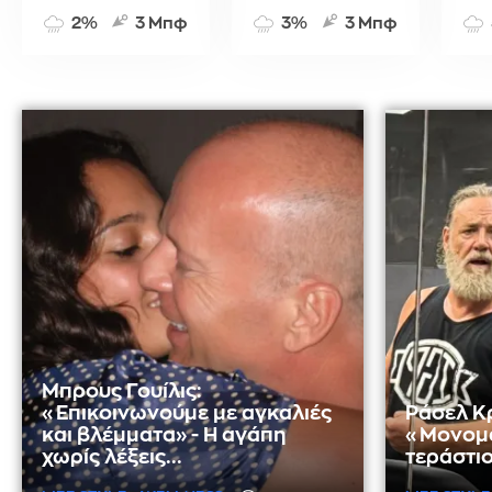
2%
3 Μπφ
3%
3 Μπφ
Μπρους Γουίλις:
«Επικοινωνούμε με αγκαλιές
Ράσελ Κ
και βλέμματα» - Η αγάπη
«Μονομά
χωρίς λέξεις...
τεράστιο