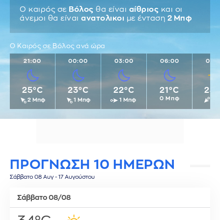
Ο καιρός σε
Βόλος
θα είναι
αίθριος
και οι
άνεμοι θα είναι
ανατολικοι
με ένταση
2 Μπφ
Ο Καιρός σε Βόλος ανά ώρα
21:00
00:00
03:00
06:00
09:
25°C
23°C
22°C
21°C
24
0 Μπφ
2 Μπφ
1 Μπφ
1 Μπφ
1 
ΠΡΟΓΝΩΣΗ 10 ΗΜΕΡΩΝ
Σάββατο 08 Αυγ - 17 Αυγούστου
Σάββατο 08/08