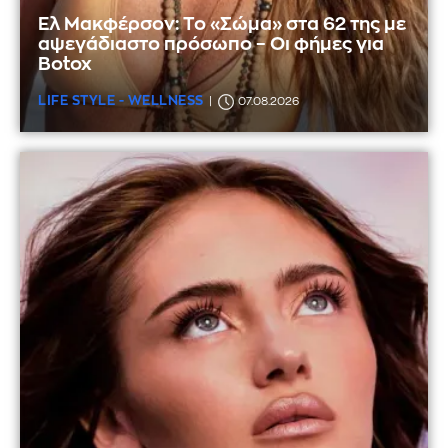
Ελ Μακφέρσον: Το «Σώμα» στα 62 της με
αψεγάδιαστο πρόσωπο – Οι φήμες για
Botox
LIFE STYLE - WELLNESS
07.08.2026