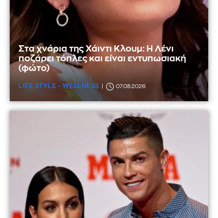
Στα χνάρια της Χάιντι Κλουμ: Η Λένι
ποζάρει τόπλες και είναι εντυπωσιακή
(φώτο)
LIFE STYLE - WELLNESS
07.08.2026