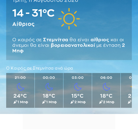
Τρίτη, 11 Αυγούστου 2026
14 - 31°C
Αίθριος
Ο καιρός σε
Στεμνίτσα
θα είναι
αίθριος
και οι
άνεμοι θα είναι
βορειοανατολικοί
με ένταση
2
Μπφ
Ο Καιρός σε Στεμνίτσα ανά ώρα
21:00
00:00
03:00
06:00
09:
24°C
18°C
15°C
18°C
24
1 Μπφ
1 Μπφ
2 Μπφ
2 Μπφ
2 