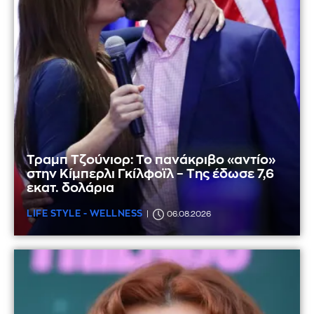
Τραμπ Τζούνιορ: Το πανάκριβο «αντίο»
στην Κίμπερλι Γκίλφοϊλ – Της έδωσε 7,6
εκατ. δολάρια
LIFE STYLE - WELLNESS
06.08.2026