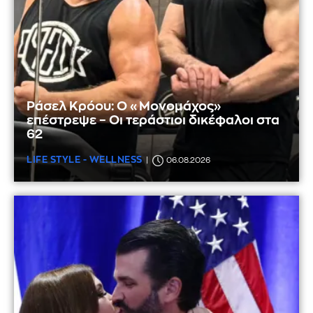
Ράσελ Κρόου: Ο «Μονομάχος»
επέστρεψε – Οι τεράστιοι δικέφαλοι στα
62
LIFE STYLE - WELLNESS
06.08.2026