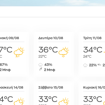
Συκιές
Ραμπάτ
Μινσκ
Χρυσό
Τζαμένα
Μόναχο
Τζιμπουτί
Μόσχα
Τρίπολη
Μπρατισλά
Φρίταουν
Όσλο
Χαράρε
Παρίσι
ιακή 09/08
Δευτέρα 10/08
Τρίτη 11/08
Χαρτούμ
Πάφος
Πράγα
7°C
36°C
34°C
Πρίστινα
C
22°C
24°C
Ρώμη
Σαράγεβο
67%
43%
22%
2
Σκόπια
2 Μπφ
2 Μπφ
Σόφια
Στοκχόλμη
Στουτγκάρ
ασκευή 14/08
Σάββατο 15/08
Κυριακή 16/
Ταλίν
4°C
33°C
33°C
Τίρανα
Φραγκφού