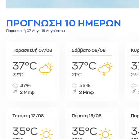
Σίφνος
Τεγκουσιγκάλπα
Ριάντ
Σύμη
Τζορτζτάουν
Ρίγα
ΠΡΟΓΝΩΣΗ 10 ΗΜΕΡΩΝ
Τήλος
Τορόντο
Σάνα
Τήνος
Σεούλ
Παρασκευή 07 Αυγ - 16 Αυγούστου
Φολέγανδρος
Σιγκαπούρη
Χάλκη
Ταϊπέι
Παρασκευή 07/08
Σάββατο 08/08
Κυρ
Ταναναρίβη
Τασκένδη
37°C
37°C
3
Τεχεράνη
22°C
21°C
23°
Τζακάρτα
Τιφλίδα
47%
55%
Τόκιο
2 Μπφ
2 Μπφ
Τύνιδα
Τετάρτη 12/08
Πέμπτη 13/08
Παρ
35°C
35°C
3