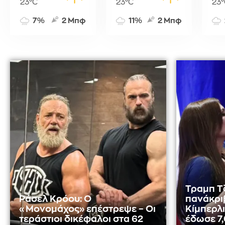
23°C
23°C
23°
7%
2 Μπφ
11%
2 Μπφ
Τραμπ Τ
Ράσελ Κρόου: Ο
πανάκρι
«Μονομάχος» επέστρεψε – Οι
Κίμπερλι
τεράστιοι δικέφαλοι στα 62
έδωσε 7,