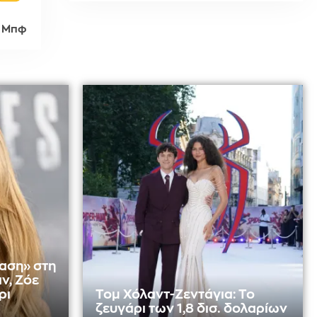
 Μπφ
αση» στη
ν, Ζόε
ρι
Τομ Χόλαντ-Ζεντάγια: Το
ζευγάρι των 1,8 δισ. δολαρίων