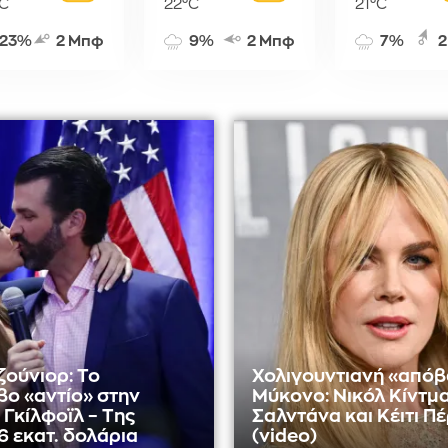
C
22°C
21°C
23%
2 Μπφ
9%
2 Μπφ
7%
2
ζούνιορ: Το
Χολιγουντιανή «απόβ
βο «αντίο» στην
Μύκονο: Νικόλ Κίντμα
 Γκίλφοϊλ – Της
Σαλντάνα και Κέιτι Πέ
6 εκατ. δολάρια
(video)