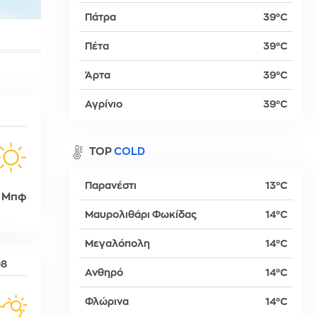
Πάτρα
39°C
Πέτα
39°C
βα
Άρτα
39°C
Αγρίνιο
39°C
TOP
COLD
Παρανέστι
13°C
 Μπφ
Μαυρολιθάρι Φωκίδας
14°C
Μεγαλόπολη
14°C
δη
08
Ανθηρό
14°C
Φλώρινα
14°C
ρτη