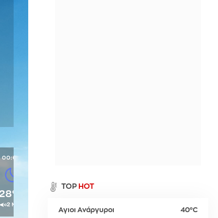
Περιθώρι
η
Παλαιό Φάληρο
Σπέτσες
Νευροκοπίου
ι
Ύδρα
Προσοτσάνη
Χρυσούπολη
00:00
α
TOP
HOT
28°C
2 Μπφ
Αγιοι Ανάργυροι
40°C
ρ