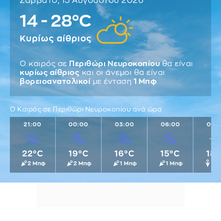
Σάββατο, 15 Αυγούστου 2026
14 - 28°C
Κυρίως αίθριος
Ο καιρός σε
Περιθώρι Νευροκοπίου
θα είναι
κυρίως αίθριος
και οι άνεμοι θα είναι
βορειοανατολικοί
με ένταση
1 Μπφ
Ο Καιρός σε Περιθώρι Νευροκοπίου ανά ώρα
21:00
00:00
03:00
06:00
09:
22°C
19°C
16°C
15°C
18
2 Μπφ
2 Μπφ
1 Μπφ
1 Μπφ
1 