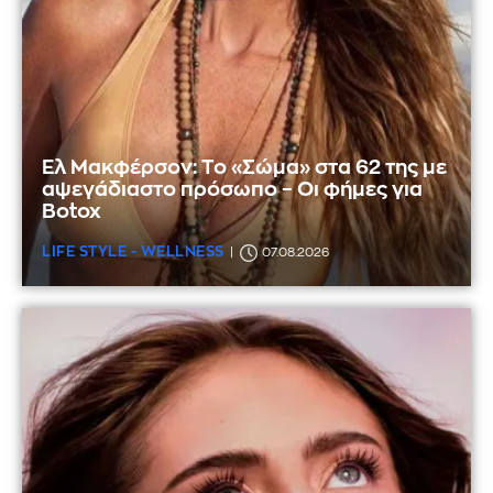
Ελ Μακφέρσον: Το «Σώμα» στα 62 της με
αψεγάδιαστο πρόσωπο – Οι φήμες για
Botox
LIFE STYLE - WELLNESS
07.08.2026