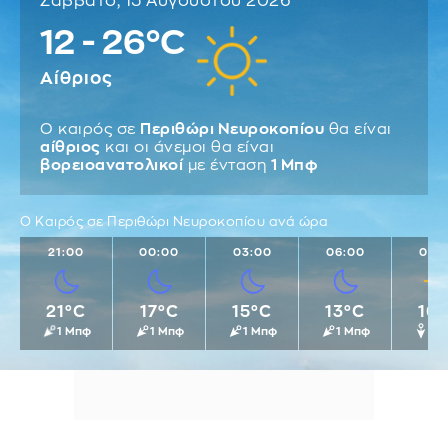
Σάββατο, 15 Αυγούστου 2026
12 - 26°C
Αίθριος
Ο καιρός σε
Περιθώρι Νευροκοπίου
θα είναι
αίθριος
και οι άνεμοι θα είναι
βορειοανατολικοί
με ένταση
1 Μπφ
Ο Καιρός σε Περιθώρι Νευροκοπίου ανά ώρα
21:00
00:00
03:00
06:00
09:
21°C
17°C
15°C
13°C
16
1 Μπφ
1 Μπφ
1 Μπφ
1 Μπφ
1 