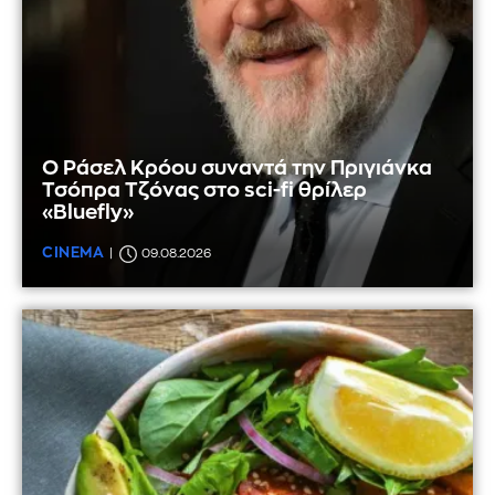
Ο Ράσελ Κρόου συναντά την Πριγιάνκα
Τσόπρα Τζόνας στο sci-fi θρίλερ
«Bluefly»
CINEMA
09.08.2026