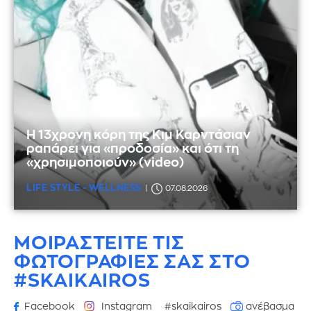
Η 13χρονη κόρη της Κιμ Καρντάσιαν
ραπάρει για «προδοσία» και ότι τη
«χρησιμοποιούν» (video)
LIFE STYLE - WELLNESS
07.08.2026
ΜΟΙΡΑΣΤΕΙΤΕ ΤΙΣ
ΦΩΤΟΓΡΑΦΙΕΣ
ΣΑΣ ΣΤΟ
#SKAIKAIROS
Facebook
Instagram
#skaikairos
ανέβασμα