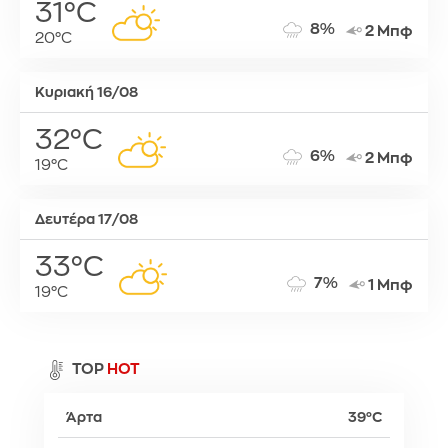
31°C
8%
2 Μπφ
20°C
Κυριακή 16/08
32°C
6%
2 Μπφ
19°C
Δευτέρα 17/08
33°C
7%
1 Μπφ
19°C
TOP
HOT
Άρτα
39°C