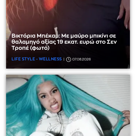
Βικτόρια Μπέκαμ: Με μαύρο μπικίνι σε
θαλαμηγό αξίας 19 εκατ. ευρώ στο Σεν
Τροπέ (φωτό)
LIFE STYLE - WELLNESS
07.08.2026