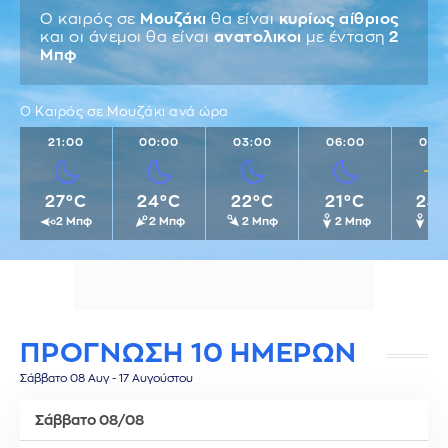
Ο καιρός σε
Μουζάκι
θα είναι
κυρίως αίθριος
και οι άνεμοι θα είναι
ανατολικοι
με ένταση
2
Μπφ
Ο Καιρός σε Μουζάκι ανά ώρα
21:00
00:00
03:00
06:00
09:
27°C
24°C
22°C
21°C
24
2 Μπφ
2 Μπφ
2 Μπφ
2 Μπφ
2 
ΠΡΟΓΝΩΣΗ 10 ΗΜΕΡΩΝ
Σάββατο 08 Αυγ - 17 Αυγούστου
Σάββατο 08/08