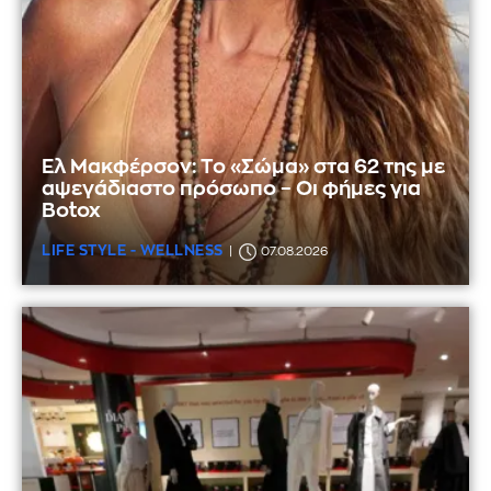
Ελ Μακφέρσον: Το «Σώμα» στα 62 της με
αψεγάδιαστο πρόσωπο – Οι φήμες για
Botox
LIFE STYLE - WELLNESS
07.08.2026