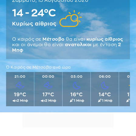
Σάββατο, 15 Αυγούστου 2026
14 - 24°C
Κυρίως αίθριος
Ο καιρός σε
Μέτσοβο
θα είναι
κυρίως αίθριος
και οι άνεμοι θα είναι
ανατολικοι
με ένταση
2
Μπφ
Ο Καιρός σε Μέτσοβο ανά ώρα
21:00
00:00
03:00
06:00
09:
19°C
17°C
16°C
14°C
17°
2 Μπφ
2 Μπφ
1 Μπφ
1 Μπφ
1 