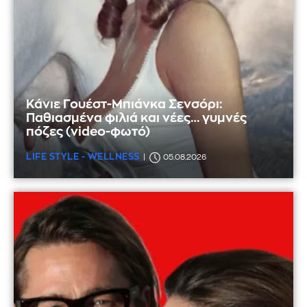
Κάνιε Γουέστ-Μπιάνκα Σενσόρι:
Παθιασμένα φιλιά και νέες… γυμνές
πόζες (video-φωτό)
LIFE STYLE - WELLNESS
05.08.2026