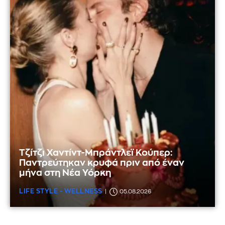
Τζίτζι Χαντίντ-Μπράντλεϊ Κούπερ:
Παντρεύτηκαν κρυφά πριν από έναν
μήνα στη Νέα Υόρκη
LIFE STYLE - WELLNESS
05.08.2026