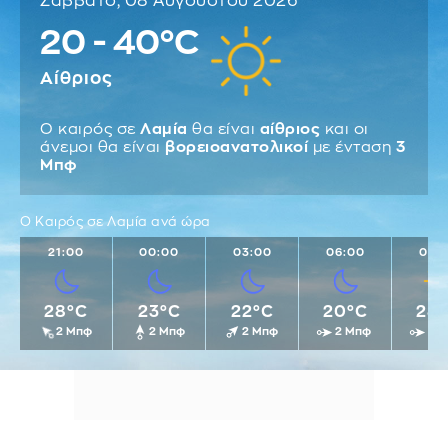
Σάββατο, 08 Αυγούστου 2026
20 - 40°C
Αίθριος
Ο καιρός σε
Λαμία
θα είναι
αίθριος
και οι
άνεμοι θα είναι
βορειοανατολικοί
με ένταση
3
Μπφ
Ο Καιρός σε Λαμία ανά ώρα
21:00
00:00
03:00
06:00
09:
28°C
23°C
22°C
20°C
28
2 Μπφ
2 Μπφ
2 Μπφ
2 Μπφ
2 