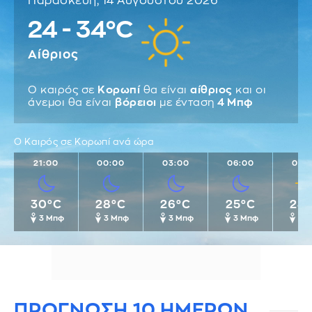
Παρασκευή, 14 Αυγούστου 2026
24 - 34°C
Αίθριος
Ο καιρός σε
Κορωπί
θα είναι
αίθριος
και οι
άνεμοι θα είναι
βόρειοι
με ένταση
4 Μπφ
Ο Καιρός σε Κορωπί ανά ώρα
21:00
00:00
03:00
06:00
09:
30°C
28°C
26°C
25°C
28
3 Μπφ
3 Μπφ
3 Μπφ
3 Μπφ
4 
ΠΡΟΓΝΩΣΗ 10 ΗΜΕΡΩΝ