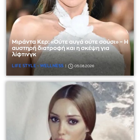
Μιράντα Κερ: «Ούτε αυγά ούτε σούσι» – Η
αυστηρή διατροφή και η σκέψη για
λίφτινγκ
LIFE STYLE - WELLNESS
05.08.2026