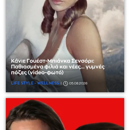
Κάνιε Γουέστ-Μπιάνκα Σενσόρι:
Παθιασμένα φιλιά και νέες… γυμνές
πόζες (video-φωτό)
LIFE STYLE - WELLNESS
05.08.2026