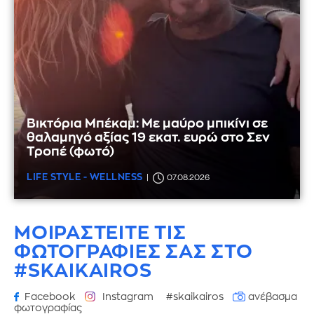
Βικτόρια Μπέκαμ: Με μαύρο μπικίνι σε
θαλαμηγό αξίας 19 εκατ. ευρώ στο Σεν
Τροπέ (φωτό)
LIFE STYLE - WELLNESS
07.08.2026
ΜΟΙΡΑΣΤΕΙΤΕ ΤΙΣ
ΦΩΤΟΓΡΑΦΙΕΣ
ΣΑΣ ΣΤΟ
#SKAIKAIROS
Facebook
Instagram
#skaikairos
ανέβασμα
φωτογραφίας