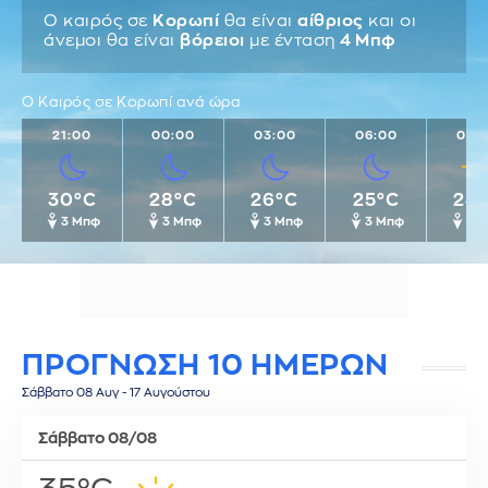
Ο καιρός σε
Κορωπί
θα είναι
αίθριος
και οι
άνεμοι θα είναι
βόρειοι
με ένταση
4 Μπφ
Ο Καιρός σε Κορωπί ανά ώρα
21:00
00:00
03:00
06:00
09:
30°C
28°C
26°C
25°C
28
3 Μπφ
3 Μπφ
3 Μπφ
3 Μπφ
4 
ΠΡΟΓΝΩΣΗ 10 ΗΜΕΡΩΝ
Σάββατο 08 Αυγ - 17 Αυγούστου
Σάββατο 08/08