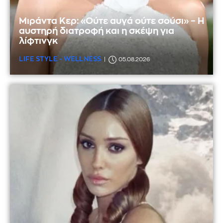
Μιράντα Κερ: «Ούτε αυγά ούτε σούσι» – Η
αυστηρή διατροφή και η σκέψη για
λίφτινγκ
LIFE STYLE - WELLNESS
05.08.2026