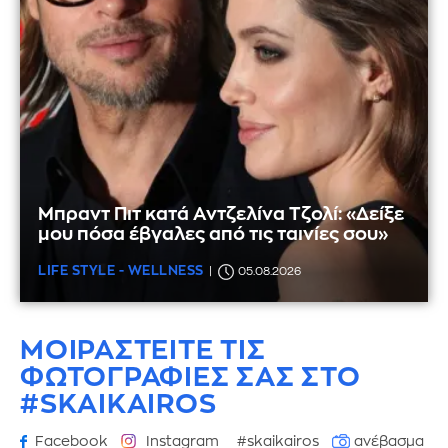
Μπραντ Πιτ κατά Αντζελίνα Τζολί: «Δείξε
μου πόσα έβγαλες από τις ταινίες σου»
LIFE STYLE - WELLNESS
05.08.2026
ΜΟΙΡΑΣΤΕΙΤΕ ΤΙΣ
ΦΩΤΟΓΡΑΦΙΕΣ
ΣΑΣ ΣΤΟ
#SKAIKAIROS
Facebook
Instagram
#skaikairos
ανέβασμα