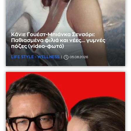
Κάνιε Γουέστ-Μπιάνκα Σενσόρι:
Παθιασμένα φιλιά και νέες… γυμνές
πόζες (video-φωτό)
LIFE STYLE - WELLNESS
05.08.2026