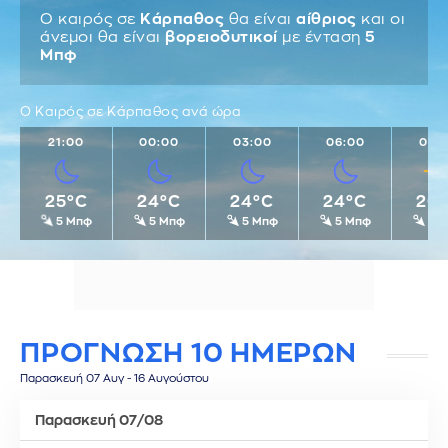
Ο καιρός σε
Κάρπαθος
θα είναι
αίθριος
και οι
άνεμοι θα είναι
βορειοδυτικοί
με ένταση
5
Μπφ
Ο Καιρός σε Κάρπαθος ανά ώρα
21:00
00:00
03:00
06:00
09:
25°C
24°C
24°C
24°C
26
5 Μπφ
5 Μπφ
5 Μπφ
5 Μπφ
5 
ΠΡΟΓΝΩΣΗ 10 ΗΜΕΡΩΝ
Παρασκευή 07 Αυγ - 16 Αυγούστου
Παρασκευή 07/08