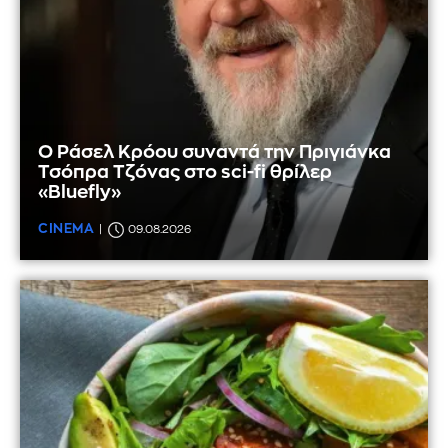
Ο Ράσελ Κρόου συναντά την Πριγιάνκα
Τσόπρα Τζόνας στο sci-fi θρίλερ
«Bluefly»
CINEMA
09.08.2026