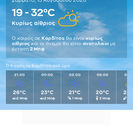
Σάββατο, 15 Αυγούστου 2026
19 - 32°C
Κυρίως αίθριος
Ο καιρός σε
Καρδίτσα
θα είναι
κυρίως
αίθριος
και οι άνεμοι θα είναι
ανατολικοι
με
ένταση
2 Μπφ
Ο Καιρός σε Καρδίτσα ανά ώρα
21:00
00:00
03:00
06:00
09:
26°C
23°C
21°C
20°C
24
2 Μπφ
2 Μπφ
1 Μπφ
2 Μπφ
2 