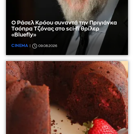
Ο Ράσελ Κρόου συναντά την Πριγιάνκα
Τσόπρα Τζόνας στο sci-fi θρίλερ
«Bluefly»
CINEMA
09.08.2026