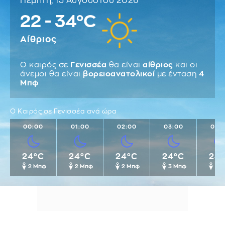
Πέμπτη, 13 Αυγούστου 2026
22 - 34°C
Αίθριος
Ο καιρός σε
Γενισσέα
θα είναι
αίθριος
και οι
άνεμοι θα είναι
βορειοανατολικοί
με ένταση
4
Μπφ
Ο Καιρός σε Γενισσέα ανά ώρα
00:00
01:00
02:00
03:00
04:
24°C
24°C
24°C
24°C
24
2 Μπφ
2 Μπφ
2 Μπφ
3 Μπφ
3 