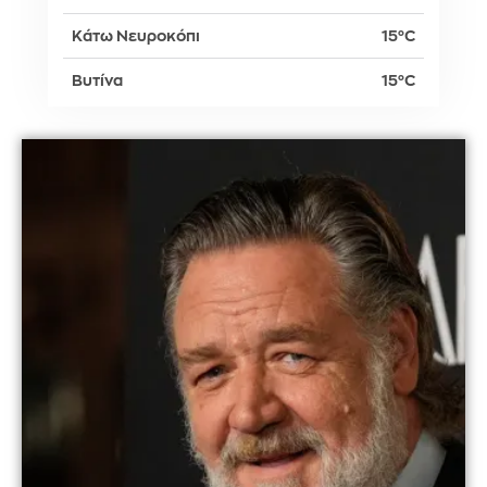
Κάτω Νευροκόπι
15°C
Βυτίνα
15°C