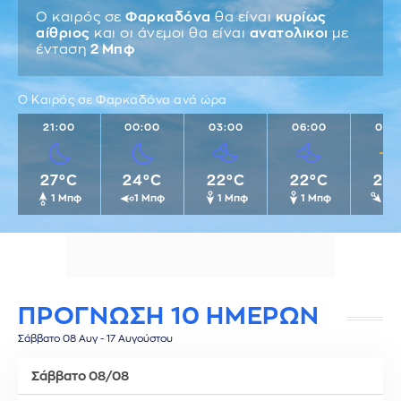
Ο καιρός σε
Φαρκαδόνα
θα είναι
κυρίως
αίθριος
και οι άνεμοι θα είναι
ανατολικοι
με
ένταση
2 Μπφ
Ο Καιρός σε Φαρκαδόνα ανά ώρα
21:00
00:00
03:00
06:00
09:
27°C
24°C
22°C
22°C
25
1 Μπφ
1 Μπφ
1 Μπφ
1 Μπφ
1 
ΠΡΟΓΝΩΣΗ 10 ΗΜΕΡΩΝ
Σάββατο 08 Αυγ - 17 Αυγούστου
Σάββατο 08/08