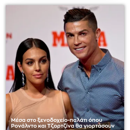
Μέσα στο ξενοδοχείο-παλάτι όπου
Ρονάλντο και Τζορτζίνα θα γιορτάσουν