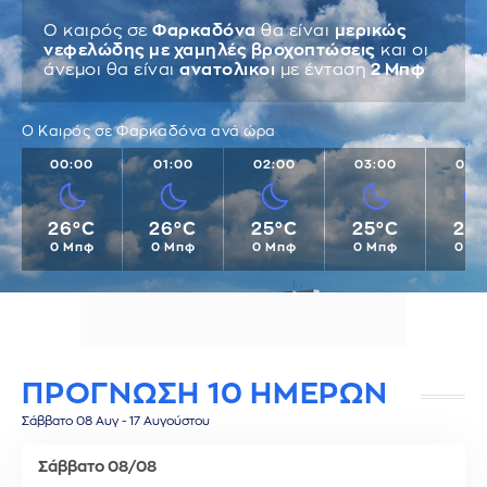
Ο καιρός σε
Φαρκαδόνα
θα είναι
μερικώς
νεφελώδης με χαμηλές βροχοπτώσεις
και οι
άνεμοι θα είναι
ανατολικοι
με ένταση
2 Μπφ
Ο Καιρός σε Φαρκαδόνα ανά ώρα
00:00
01:00
02:00
03:00
04:
26°C
26°C
25°C
25°C
25
0 Μπφ
0 Μπφ
0 Μπφ
0 Μπφ
0 Μ
ΠΡΟΓΝΩΣΗ 10 ΗΜΕΡΩΝ
Σάββατο 08 Αυγ - 17 Αυγούστου
Σάββατο 08/08