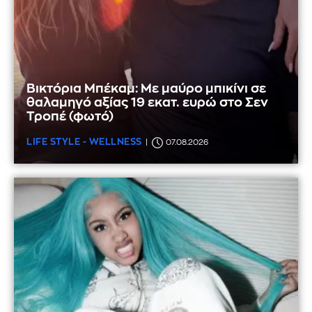
Βικτόρια Μπέκαμ: Με μαύρο μπικίνι σε
θαλαμηγό αξίας 19 εκατ. ευρώ στο Σεν
Τροπέ (φωτό)
LIFE STYLE - WELLNESS
07.08.2026