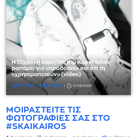
Η 13χρονη κόρη της Κιμ Καρντάσιαν
ραπάρει για «προδοσία» και ότι τη
«χρησιμοποιούν» (video)
LIFE STYLE - WELLNESS
07.08.2026
ΜΟΙΡΑΣΤΕΙΤΕ ΤΙΣ
ΦΩΤΟΓΡΑΦΙΕΣ
ΣΑΣ ΣΤΟ
#SKAIKAIROS