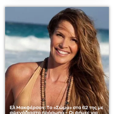
Ελ Μακφέρσον: Το «Σώμα» στα 62 της με
αψεγάδιαστο πρόσωπο – Οι φήμες για