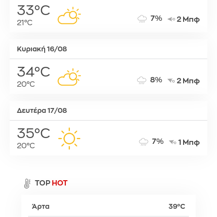
33°C
7%
2 Μπφ
21°C
Κυριακή 16/08
34°C
8%
2 Μπφ
20°C
Δευτέρα 17/08
35°C
7%
1 Μπφ
20°C
TOP
HOT
Άρτα
39°C