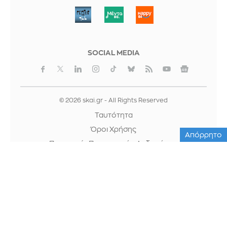
ΜΠΟΡΟΥΜΕ
SOCIAL MEDIA
© 2026 skai.gr - All Rights Reserved
Ταυτότητα
Όροι Χρήσης
Απόρρητο
Προστασία Προσωπικών Δεδομένων
Cookies
Κρατική Διαφήμιση
Foreca
design & development by
WebOlution