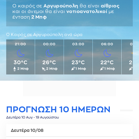
Ο καιρός σε
Αργυρούπολη
θα είναι
αίθριος
και οι άνεμοι θα είναι
νοτιοανατολικοί
με
ένταση
2 Μπφ
Ο Καιρός σε Αργυρούπολη ανά ώρα
21:00
00:00
03:00
06:00
09:
30°C
26°C
23°C
22°C
26
2 Μπφ
2 Μπφ
1 Μπφ
1 Μπφ
1 
ΠΡΟΓΝΩΣΗ 10 ΗΜΕΡΩΝ
Δευτέρα 10 Αυγ - 19 Αυγούστου
Δευτέρα 10/08