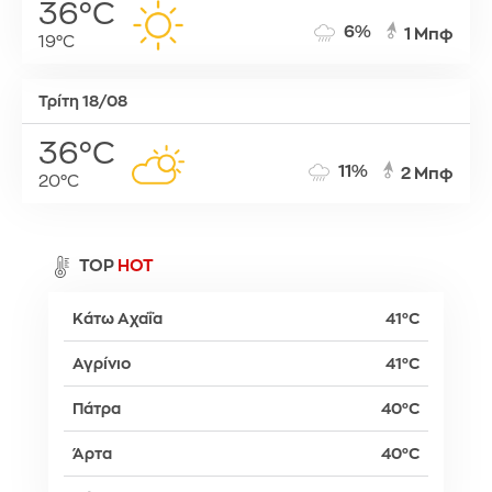
36°C
6%
1 Μπφ
19°C
Τρίτη 18/08
36°C
11%
2 Μπφ
20°C
TOP
HOT
Κάτω Αχαΐα
41°C
Αγρίνιο
41°C
Πάτρα
40°C
Άρτα
40°C