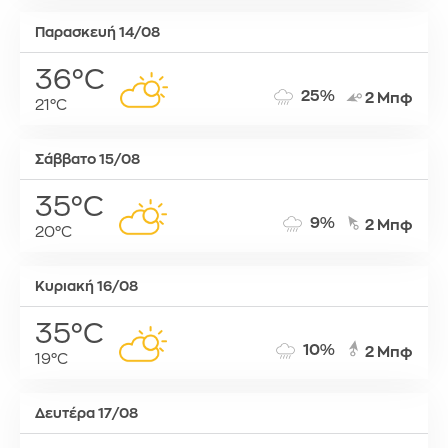
Παρασκευή 14/08
36°C
25%
2 Μπφ
21°C
Σάββατο 15/08
35°C
9%
2 Μπφ
20°C
Κυριακή 16/08
35°C
10%
2 Μπφ
19°C
Δευτέρα 17/08